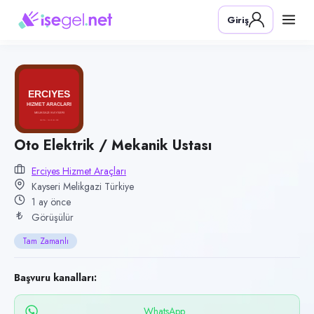
Pozisyon
Giriş
Oto Elektrik / Mekanik Ustası
Firma
Erciyes Hizmet Araçları
Kategori
Üretim & İmalat
Konum
Oto Elektrik / Mekanik Ustası
Melikgazi, Kayseri
Erciyes Hizmet Araçları
Kayseri Melikgazi Türkiye
Çalışma şekli
1 ay önce
Tam Zamanlı · Ofis
Görüşülür
Yayın tarihi
Tam Zamanlı
3 Temmuz 2026
Son geçerlilik
Başvuru kanalları:
1 Ekim 2026
WhatsApp