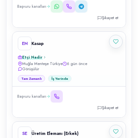
Başvuru kanalları
Şikayet et
EN
Kasap
Etçi Nadir
Muğla Menteşe Türkiye
6 gün önce
Görüşülür
Tam Zamanlı
İş Yerinde
Başvuru kanalları
Şikayet et
SE
Üretim Elemanı (Erkek)