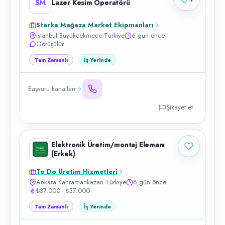
SM
Lazer Kesim Operatörü
Starke Mağaza Market Ekipmanları
İstanbul Büyükçekmece Türkiye
6 gün önce
Görüşülür
Tam Zamanlı
İş Yerinde
Başvuru kanalları
Şikayet et
Elektronik Üretim/montaj Elemanı
(Erkek)
To Do Üretim Hizmetleri
Ankara Kahramankazan Türkiye
6 gün önce
₺37.000 - ₺37.000
Tam Zamanlı
İş Yerinde