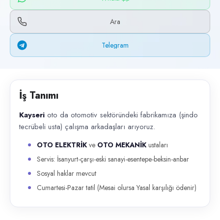
Başvuru kanalları
WhatsApp, Telegram, Telefon
Ara
İlan açıklaması
Telegram
Kayseri oto da otomotiv sektöründeki fabrikamıza (şindo tecrübeli ust
İş Tanımı
Kayseri
oto da otomotiv sektöründeki fabrikamıza (şindo
tecrübeli usta) çalışma arkadaşları arıyoruz.
OTO ELEKTRİK
ve
OTO MEKANİK
ustaları
Servis: İsanyurt-çarşı-eski sanayi-esentepe-beksin-anbar
Sosyal haklar mevcut
Cumartesi-Pazar tatil (Mesai olursa Yasal karşılığı ödenir)