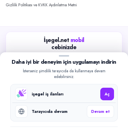
Gizlilik Politikası ve KVKK Aydınlatma Metni
İşegel.net
mobil
cebinizde
Güncel iş ilanlarını takip edin, işverenlerle hızlıca
Daha iyi bir deneyim için uygulamayı indirin
iletişime geçin.
İsterseniz şimdilik tarayıcıda da kullanmaya devam
App Store
Google Play
edebilirsiniz.
işegel iş ilanları
Aç
Tarayıcıda devam
Devam et
©
2026
işegel.net. Tüm hakları saklıdır.
işegel.net bir ilan yayın platformudur; iş bulma aracılığı veya işe
yerleştirme faaliyeti yapmaz.