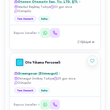
Otonow Otomotiv San. Tic. LTD. ŞTİ.
İstanbul Beşiktaş Türkiye
23 gün önce
Görüşülür
Tam Zamanlı
Saha
Başvuru kanalları
Şikayet et
Oto Yıkama Personeli
Greengocar (Etimesgut)
Etimesgut Ümitköy Türkiye
29 gün önce
Görüşülür
Tam Zamanlı
Saha
Başvuru kanalları