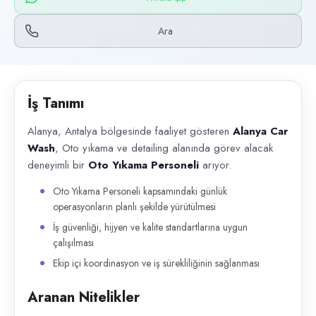
Başvuru kanalları
WhatsApp, Telefon
Ara
İlan açıklaması
Alanya, Antalya bölgesinde faaliyet gösteren Alanya Car Wash , Oto yık
İş Tanımı
Alanya, Antalya bölgesinde faaliyet gösteren
Alanya Car
Wash
, Oto yıkama ve detailing alanında görev alacak
deneyimli bir
Oto Yıkama Personeli
arıyor.
Oto Yıkama Personeli kapsamındaki günlük
operasyonların planlı şekilde yürütülmesi
İş güvenliği, hijyen ve kalite standartlarına uygun
çalışılması
Ekip içi koordinasyon ve iş sürekliliğinin sağlanması
Aranan Nitelikler