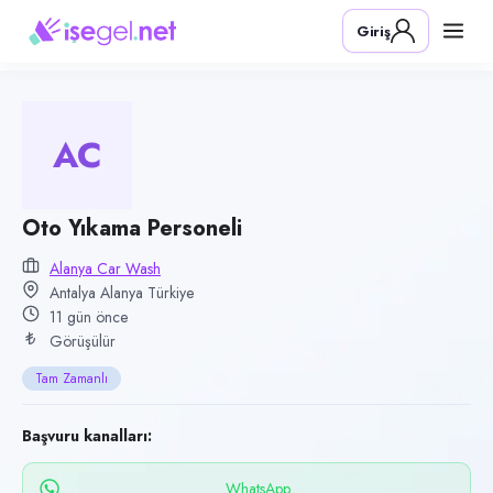
Pozisyon
Giriş
Oto Yıkama Personeli
Firma
Alanya Car Wash
AC
Kategori
Temizlik & Hizmet
Konum
Oto Yıkama Personeli
Alanya, Antalya
Alanya Car Wash
Antalya Alanya Türkiye
Çalışma şekli
11 gün önce
Tam Zamanlı · Ofis
Görüşülür
Yayın tarihi
Tam Zamanlı
28 Temmuz 2026
Son geçerlilik
Başvuru kanalları:
26 Ekim 2026
WhatsApp