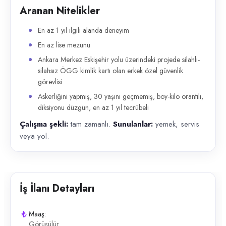
Aranan Nitelikler
En az 1 yıl ilgili alanda deneyim
En az lise mezunu
Ankara Merkez Eskişehir yolu üzerindeki projede silahlı-
silahsız ÖGG kimlik kartı olan erkek özel güvenlik
görevlisi
Askerliğini yapmış, 30 yaşını geçmemiş, boy-kilo orantılı,
diksiyonu düzgün, en az 1 yıl tecrübeli
Çalışma şekli:
tam zamanlı.
Sunulanlar:
yemek, servis
veya yol.
İş İlanı Detayları
Maaş:
Görüşülür