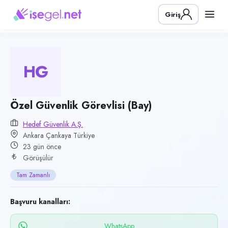
Pozisyon
Giriş
Özel Güvenlik Görevlisi (Bay)
Firma
Hedef Güvenlik A.Ş.
HG
Kategori
Güvenlik
Konum
Özel Güvenlik Görevlisi (Bay)
Çankaya, Ankara
Hedef Güvenlik A.Ş.
Ankara Çankaya Türkiye
Çalışma şekli
23 gün önce
Tam Zamanlı · Ofis
Görüşülür
Yayın tarihi
Tam Zamanlı
15 Temmuz 2026
Son geçerlilik
Başvuru kanalları:
13 Ekim 2026
WhatsApp