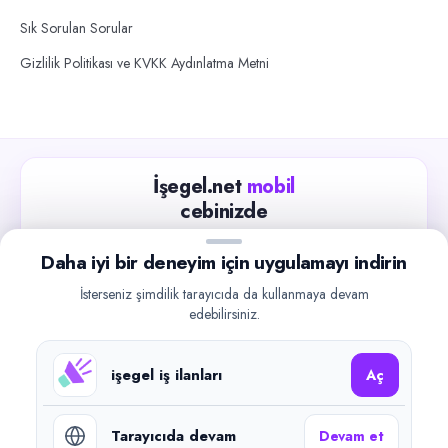
Sık Sorulan Sorular
Gizlilik Politikası ve KVKK Aydınlatma Metni
İşegel.net
mobil
cebinizde
Güncel iş ilanlarını takip edin, işverenlerle hızlıca
Daha iyi bir deneyim için uygulamayı indirin
iletişime geçin.
İsterseniz şimdilik tarayıcıda da kullanmaya devam
App Store
Google Play
edebilirsiniz.
işegel iş ilanları
Aç
Tarayıcıda devam
Devam et
©
2026
işegel.net. Tüm hakları saklıdır.