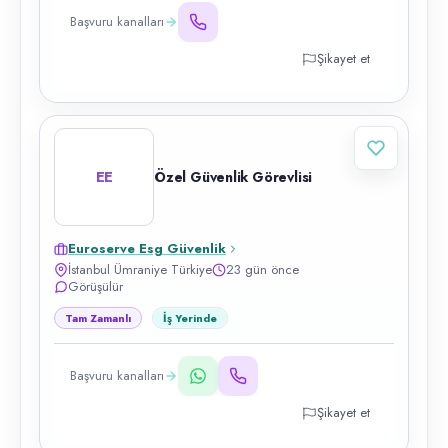
Başvuru kanalları
Şikayet et
EE
Özel Güvenlik Görevlisi
Euroserve Esg Güvenlik
İstanbul Ümraniye Türkiye
23 gün önce
Görüşülür
Tam Zamanlı
İş Yerinde
Başvuru kanalları
Şikayet et