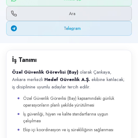
Başvuru kanalları
WhatsApp, Telegram, Telefon
Ara
İlan açıklaması
Telegram
Özel Güvenlik Görevlisi (Bay) olarak Çankaya, Ankara merkezli Hedef Güve
İş Tanımı
Özel Güvenlik Görevlisi (Bay)
olarak Çankaya,
Ankara merkezli
Hedef Güvenlik A.Ş.
ekibine katılacak;
iş disiplinine uyumlu adaylar tercih edilir.
Özel Güvenlik Görevlisi (Bay) kapsamındaki günlük
operasyonların planlı şekilde yürütülmesi
İş güvenliği, hijyen ve kalite standartlarına uygun
çalışılması
Ekip içi koordinasyon ve iş sürekliliğinin sağlanması