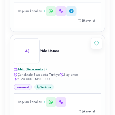
Başvuru kanalları
Şikayet et
A(
Pide Ustası
Aldı (Bozcaada)
Çanakkale Bozcaada Türkiye
2 ay önce
₺120.000 - ₺120.000
seasonal
İş Yerinde
Başvuru kanalları
Şikayet et