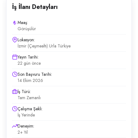
İş İlanı Detayları
Maaş:
Görüşülür
Lokasyon:
İzmir (Çeşmealtı) Urla Türkiye
Yayın Tarihi:
22 gün önce
Son Başvuru Tarihi:
14 Ekim 2026
İş Türü:
Tam Zamanlı
Çalışma Şekli:
İş Yerinde
Deneyim:
2+ Yıl