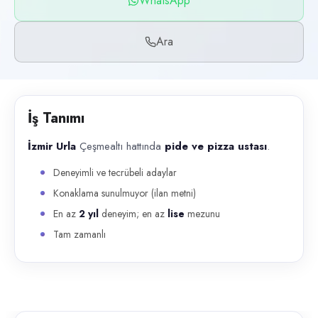
WhatsApp
Başvuru kanalları
WhatsApp, Telefon
Ara
İlan açıklaması
İzmir Urla Çeşmealtı hattında pide ve pizza ustası . Deneyimli ve tec
İş Tanımı
İzmir Urla
Çeşmealtı hattında
pide ve pizza ustası
.
Deneyimli ve tecrübeli adaylar
Konaklama sunulmuyor (ilan metni)
En az
2 yıl
deneyim; en az
lise
mezunu
Tam zamanlı