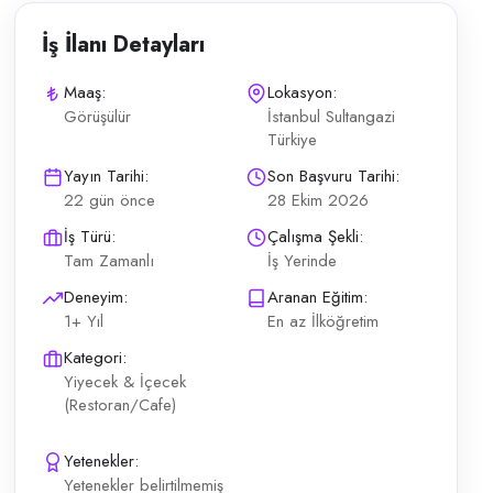
İş İlanı Detayları
Maaş:
Lokasyon:
Görüşülür
İstanbul Sultangazi
Türkiye
erekiyor Başvurular şahsen; telefon ile bilgi En az ilköğretim mezunu 
Yayın Tarihi:
Son Başvuru Tarihi:
22 gün önce
28 Ekim 2026
İş Türü:
Çalışma Şekli:
Tam Zamanlı
İş Yerinde
Deneyim:
Aranan Eğitim:
1+ Yıl
En az İlköğretim
Kategori:
Yiyecek & İçecek
(Restoran/Cafe)
Yetenekler:
Yetenekler belirtilmemiş