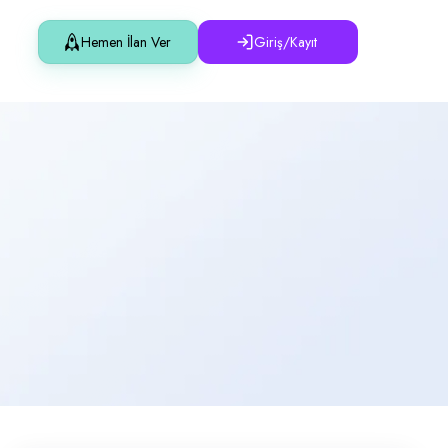
Hemen İlan Ver
Giriş/Kayıt