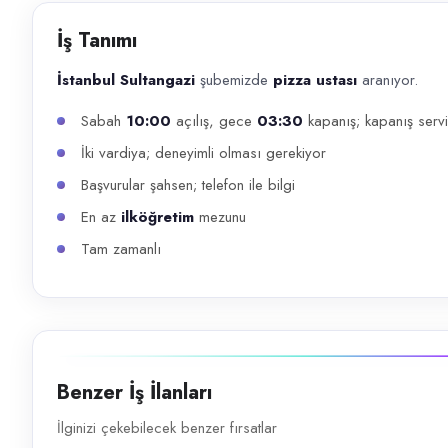
Başvuru kanalları
İş Tanımı
WhatsApp, Telefon
İstanbul Sultangazi
şubemizde
pizza ustası
aranıyor.
İlan açıklaması
Sabah
10:00
açılış, gece
03:30
kapanış; kapanış servi
İstanbul Sultangazi şubemizde pizza ustası aranıyor. Sabah 10:00 açılı
İki vardiya; deneyimli olması gerekiyor
Başvurular şahsen; telefon ile bilgi
En az
ilköğretim
mezunu
Tam zamanlı
Benzer İş İlanları
İlginizi çekebilecek benzer fırsatlar