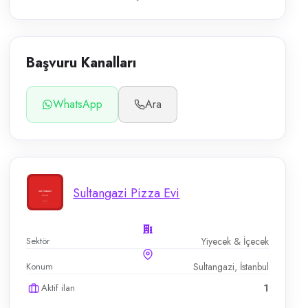
Başvuru Kanalları
WhatsApp
Ara
Sultangazi Pizza Evi
Sektör
Yiyecek & İçecek
Konum
Sultangazi, İstanbul
Aktif ilan
1