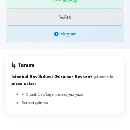
WhatsApp
Başvuru kanalları
WhatsApp, Telegram, Telefon
Ara
İlan açıklaması
Telegram
İstanbul Beylikdüzü Gürpınar Beykent şubemizde pizza ustası . ~10 s
İş Tanımı
İstanbul Beylikdüzü Gürpınar Beykent
şubemizde
pizza ustası
.
~10 saat; bay/bayan; maaş yüz yüze
Serbest çalışma