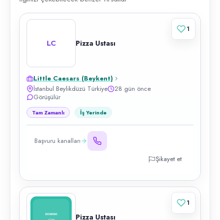
1
LC
Pizza Ustası
Little Caesars (Beykent)
İstanbul Beylikdüzü Türkiye
28 gün önce
Görüşülür
Tam Zamanlı
İş Yerinde
Başvuru kanalları
Şikayet et
1
Pizza Ustası