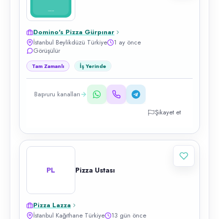
Domino's Pizza Gürpınar
İstanbul Beylikdüzü Türkiye
1 ay önce
Görüşülür
Tam Zamanlı
İş Yerinde
Başvuru kanalları
Şikayet et
PL
Pizza Ustası
Pizza Lazza
İstanbul Kağıthane Türkiye
13 gün önce