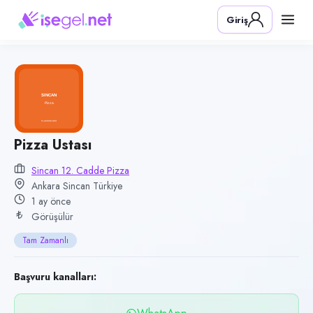
Pozisyon
Giriş
Pizza Ustası
Firma
Sincan 12. Cadde Pizza
Kategori
Yiyecek & İçecek (Restoran/Cafe)
Konum
Pizza Ustası
Sincan, Ankara
Sincan 12. Cadde Pizza
Ankara Sincan Türkiye
Çalışma şekli
1 ay önce
Tam Zamanlı
Görüşülür
Yayın tarihi
Tam Zamanlı
29 Haziran 2026
Son geçerlilik
Başvuru kanalları:
23 Ekim 2026