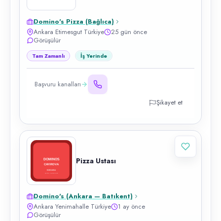
Domino's Pizza (Bağlıca)
Ankara Etimesgut Türkiye
25 gün önce
Görüşülür
Tam Zamanlı
İş Yerinde
Başvuru kanalları
Şikayet et
Pizza Ustası
Domino's (Ankara — Batıkent)
Ankara Yenimahalle Türkiye
1 ay önce
Görüşülür