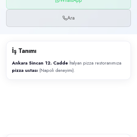
WhatsApp
Başvuru kanalları
WhatsApp, Telefon
Ara
İlan açıklaması
Ankara Sincan 12. Cadde İtalyan pizza restoranımıza pizza ustası (Na
İş Tanımı
Ankara Sincan 12. Cadde
İtalyan pizza restoranımıza
pizza ustası
(Napoli deneyimi).