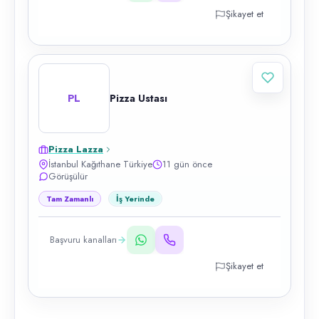
Şikayet et
PL
Pizza Ustası
Pizza Lazza
İstanbul Kağıthane Türkiye
11 gün önce
Görüşülür
Tam Zamanlı
İş Yerinde
Başvuru kanalları
Şikayet et