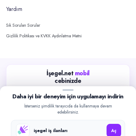
Yardım
Sık Sorulan Sorular
Gizlilik Politikası ve KVKK Aydınlatma Metni
İşegel.net
mobil
cebinizde
Güncel iş ilanlarını takip edin, işverenlerle hızlıca
Daha iyi bir deneyim için uygulamayı indirin
iletişime geçin.
İsterseniz şimdilik tarayıcıda da kullanmaya devam
App Store
Google Play
edebilirsiniz.
işegel iş ilanları
Aç