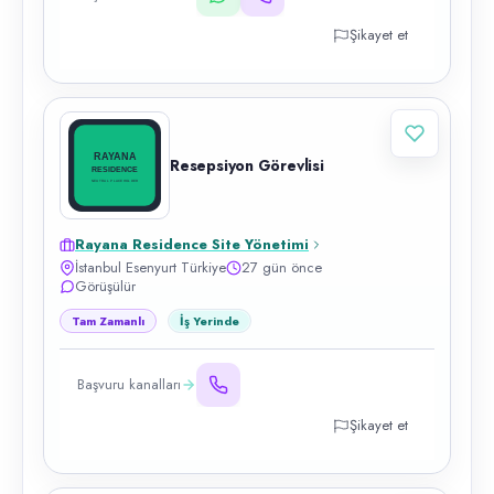
Şikayet et
Resepsiyon Görevlisi
Rayana Residence Site Yönetimi
İstanbul Esenyurt Türkiye
27 gün önce
Görüşülür
Tam Zamanlı
İş Yerinde
Başvuru kanalları
Şikayet et