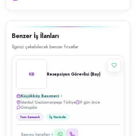
Benzer İş İlanları
İlginizi çekebilecek benzer fırsatlar
KB
Resepsiyon Görevlisi (Bay)
Küçükköy Basımevi
İstanbul Gaziosmanpaşa Türkiye
9 gün önce
Görüşülür
Tam Zamanlı
İş Yerinde
Başvuru kanalları