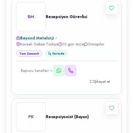
BM
Resepsiyon Görevlisi
Beyond Metalurji
Kocaeli Gebze Türkiye
10 gün önce
Görüşülür
Tam Zamanlı
İş Yerinde
Başvuru kanalları
Şikayet et
PK
Resepsiyonist (Bayan)