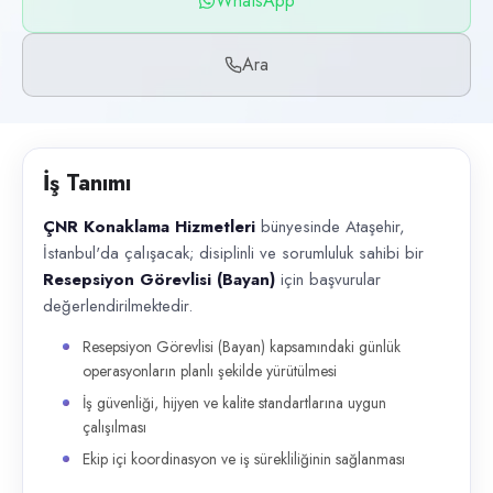
WhatsApp
Başvuru kanalları
WhatsApp, Telefon
Ara
İlan açıklaması
ÇNR Konaklama Hizmetleri bünyesinde Ataşehir, İstanbul'da çalışacak; di
İş Tanımı
ÇNR Konaklama Hizmetleri
bünyesinde Ataşehir,
İstanbul'da çalışacak; disiplinli ve sorumluluk sahibi bir
Resepsiyon Görevlisi (Bayan)
için başvurular
değerlendirilmektedir.
Resepsiyon Görevlisi (Bayan) kapsamındaki günlük
operasyonların planlı şekilde yürütülmesi
İş güvenliği, hijyen ve kalite standartlarına uygun
çalışılması
Ekip içi koordinasyon ve iş sürekliliğinin sağlanması