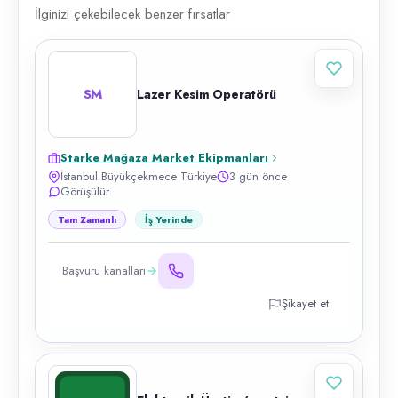
İlginizi çekebilecek benzer fırsatlar
SM
Lazer Kesim Operatörü
Starke Mağaza Market Ekipmanları
İstanbul Büyükçekmece Türkiye
3 gün önce
Görüşülür
Tam Zamanlı
İş Yerinde
Başvuru kanalları
Şikayet et