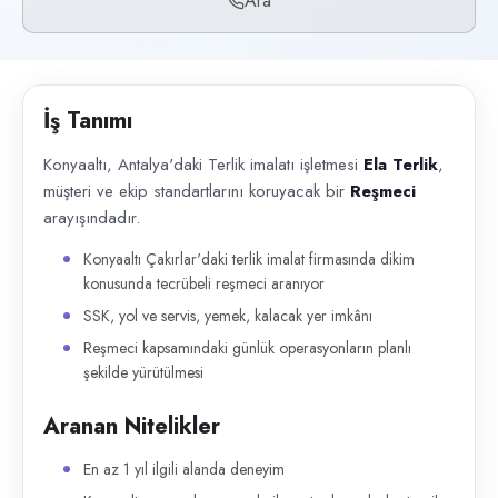
Ara
Başvuru kanalları
Telefon
İlan açıklaması
İş Tanımı
Konyaaltı, Antalya'daki Terlik imalatı işletmesi Ela Terlik , müşteri v
Konyaaltı, Antalya'daki Terlik imalatı işletmesi
Ela Terlik
,
müşteri ve ekip standartlarını koruyacak bir
Reşmeci
arayışındadır.
Konyaaltı Çakırlar'daki terlik imalat firmasında dikim
konusunda tecrübeli reşmeci aranıyor
SSK, yol ve servis, yemek, kalacak yer imkânı
Reşmeci kapsamındaki günlük operasyonların planlı
şekilde yürütülmesi
Aranan Nitelikler
En az 1 yıl ilgili alanda deneyim