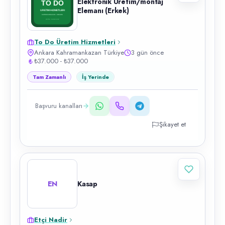
Elektronik Üretim/montaj
Elemanı (Erkek)
To Do Üretim Hizmetleri
Ankara Kahramankazan Türkiye
3 gün önce
₺37.000 - ₺37.000
Tam Zamanlı
İş Yerinde
Başvuru kanalları
Şikayet et
EN
Kasap
Etçi Nadir