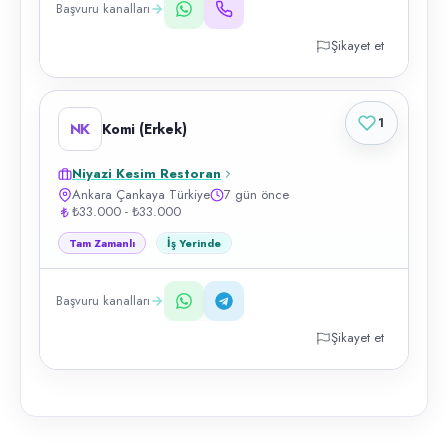
Başvuru kanalları
Şikayet et
1
NK
Komi (Erkek)
Niyazi Kesim Restoran
Ankara Çankaya Türkiye
7 gün önce
₺33.000 - ₺33.000
Tam Zamanlı
İş Yerinde
Başvuru kanalları
Şikayet et