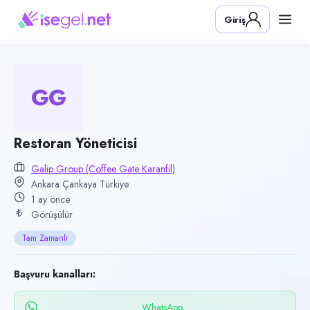
Pozisyon
Giriş
Restoran Yöneticisi
Firma
Galip Group (Coffee Gate Karanfil)
GG
Kategori
Yiyecek & İçecek (Restoran/Cafe)
Konum
Restoran Yöneticisi
Çankaya, Ankara
Galip Group (Coffee Gate Karanfil)
Ankara Çankaya Türkiye
Çalışma şekli
1 ay önce
Tam Zamanlı · Ofis
Görüşülür
Yayın tarihi
Tam Zamanlı
11 Haziran 2026
Son geçerlilik
Başvuru kanalları:
24 Eylül 2026
WhatsApp