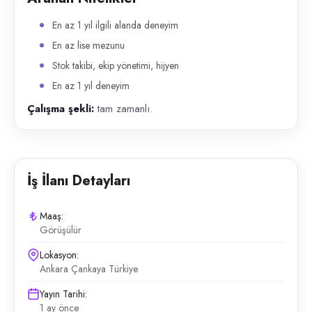
En az 1 yıl ilgili alanda deneyim
En az lise mezunu
Stok takibi, ekip yönetimi, hijyen
En az 1 yıl deneyim
Çalışma şekli:
tam zamanlı.
İş İlanı Detayları
Maaş:
Görüşülür
Lokasyon:
Ankara Çankaya Türkiye
Yayın Tarihi:
1 ay önce