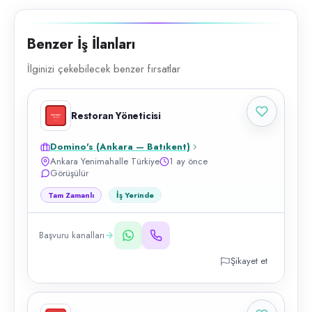
Benzer İş İlanları
İlginizi çekebilecek benzer fırsatlar
Restoran Yöneticisi
Domino's (Ankara — Batıkent)
Ankara Yenimahalle Türkiye
1 ay önce
Görüşülür
Tam Zamanlı
İş Yerinde
Başvuru kanalları
Şikayet et