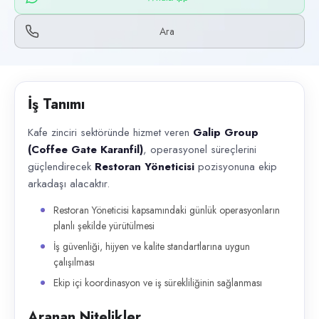
Başvuru kanalları
WhatsApp, Telefon
Ara
İlan açıklaması
Kafe zinciri sektöründe hizmet veren Galip Group (Coffee Gate Karanfil) 
İş Tanımı
Kafe zinciri sektöründe hizmet veren
Galip Group
(Coffee Gate Karanfil)
, operasyonel süreçlerini
güçlendirecek
Restoran Yöneticisi
pozisyonuna ekip
arkadaşı alacaktır.
Restoran Yöneticisi kapsamındaki günlük operasyonların
planlı şekilde yürütülmesi
İş güvenliği, hijyen ve kalite standartlarına uygun
çalışılması
Ekip içi koordinasyon ve iş sürekliliğinin sağlanması
Aranan Nitelikler