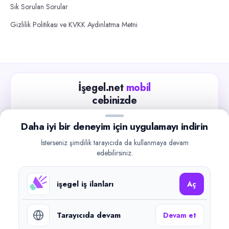
Sık Sorulan Sorular
Gizlilik Politikası ve KVKK Aydınlatma Metni
İşegel.net
mobil
cebinizde
Güncel iş ilanlarını takip edin, işverenlerle hızlıca
Daha iyi bir deneyim için uygulamayı indirin
iletişime geçin.
İsterseniz şimdilik tarayıcıda da kullanmaya devam
App Store
Google Play
edebilirsiniz.
işegel iş ilanları
Aç
Tarayıcıda devam
Devam et
©
2026
işegel.net. Tüm hakları saklıdır.