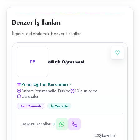
Benzer İş İlanları
İlginizi çekebilecek benzer fırsatlar
PE
Müzik Öğretmeni
Pınar Eğitim Kurumları
Ankara Yenimahalle Türkiye
10 gün önce
Görüşülür
Tam Zamanlı
İş Yerinde
Başvuru kanalları
Şikayet et