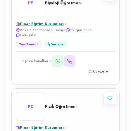
PE
Biyoloji Öğretmeni
Pınar Eğitim Kurumları
Ankara Yenimahalle Türkiye
22 gün önce
Görüşülür
Tam Zamanlı
İş Yerinde
Başvuru kanalları
Şikayet et
PE
Fizik Öğretmeni
Pınar Eğitim Kurumları