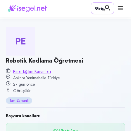
Pozisyon
Giriş
Robotik Kodlama Öğretmeni
Firma
Pınar Eğitim Kurumları
PE
Kategori
Eğitim
Konum
Robotik Kodlama Öğretmeni
Yenimahalle, Ankara
Pınar Eğitim Kurumları
Ankara Yenimahalle Türkiye
Çalışma şekli
27 gün önce
Tam Zamanlı · Ofis
Görüşülür
Yayın tarihi
Tam Zamanlı
10 Temmuz 2026
Son geçerlilik
Başvuru kanalları:
8 Ekim 2026