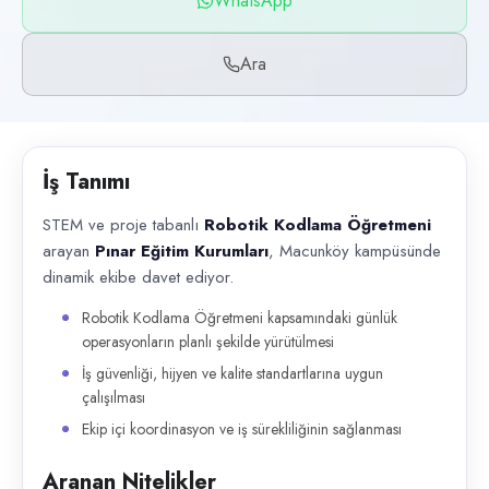
WhatsApp
Başvuru kanalları
WhatsApp, Telefon
Ara
İlan açıklaması
STEM ve proje tabanlı Robotik Kodlama Öğretmeni arayan Pınar Eğitim Ku
İş Tanımı
STEM ve proje tabanlı
Robotik Kodlama Öğretmeni
arayan
Pınar Eğitim Kurumları
, Macunköy kampüsünde
dinamik ekibe davet ediyor.
Robotik Kodlama Öğretmeni kapsamındaki günlük
operasyonların planlı şekilde yürütülmesi
İş güvenliği, hijyen ve kalite standartlarına uygun
çalışılması
Ekip içi koordinasyon ve iş sürekliliğinin sağlanması
Aranan Nitelikler