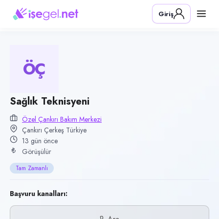
Pozisyon
Giriş
Sağlık Teknisyeni
Firma
Özel Çankırı Bakım Merkezi
ÖÇ
Kategori
Sağlık
Konum
Sağlık Teknisyeni
Çerkeş, Çankırı
Özel Çankırı Bakım Merkezi
Çankırı Çerkeş Türkiye
Çalışma şekli
13 gün önce
Tam Zamanlı · Ofis
Görüşülür
Yayın tarihi
Tam Zamanlı
23 Temmuz 2026
Son geçerlilik
Başvuru kanalları:
21 Ekim 2026