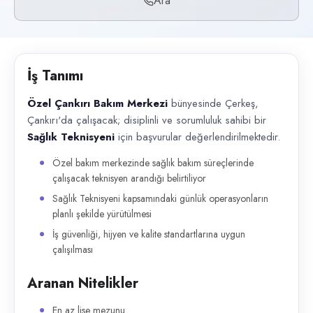
Ara
Başvuru kanalları
Telefon
İlan açıklaması
İş Tanımı
Özel Çankırı Bakım Merkezi bünyesinde Çerkeş, Çankırı'da çalışacak; dis
Özel Çankırı Bakım Merkezi
bünyesinde Çerkeş,
Çankırı'da çalışacak; disiplinli ve sorumluluk sahibi bir
Sağlık Teknisyeni
için başvurular değerlendirilmektedir.
Özel bakım merkezinde sağlık bakım süreçlerinde
çalışacak teknisyen arandığı belirtiliyor
Sağlık Teknisyeni kapsamındaki günlük operasyonların
planlı şekilde yürütülmesi
İş güvenliği, hijyen ve kalite standartlarına uygun
çalışılması
Aranan Nitelikler
En az lise mezunu