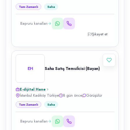
Tam Zamanlı
Saha
Başvuru kanalları
Şikayet et
EH
Saha Satış Temsilcisi (Bayan)
E-dijital Hane
İstanbul Kadıköy Türkiye
8 gün önce
Görüşülür
Tam Zamanlı
Saha
Başvuru kanalları