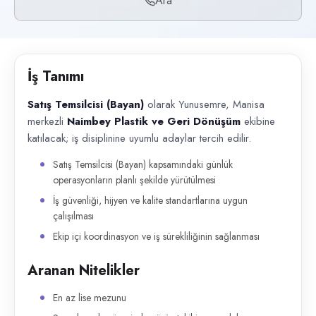
Ara
Başvuru kanalları
Telefon
İlan açıklaması
İş Tanımı
Satış Temsilcisi (Bayan) olarak Yunusemre, Manisa merkezli Naimbey Plas
Satış Temsilcisi (Bayan)
olarak Yunusemre, Manisa
merkezli
Naimbey Plastik ve Geri Dönüşüm
ekibine
katılacak; iş disiplinine uyumlu adaylar tercih edilir.
Satış Temsilcisi (Bayan) kapsamındaki günlük
operasyonların planlı şekilde yürütülmesi
İş güvenliği, hijyen ve kalite standartlarına uygun
çalışılması
Ekip içi koordinasyon ve iş sürekliliğinin sağlanması
Aranan Nitelikler
En az lise mezunu