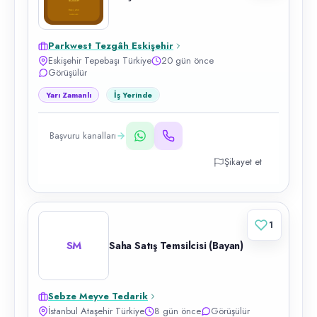
Parkwest Tezgâh Eskişehir
Eskişehir Tepebaşı Türkiye
20 gün önce
Görüşülür
Yarı Zamanlı
İş Yerinde
Başvuru kanalları
Şikayet et
1
SM
Saha Satış Temsilcisi (Bayan)
Sebze Meyve Tedarik
İstanbul Ataşehir Türkiye
8 gün önce
Görüşülür