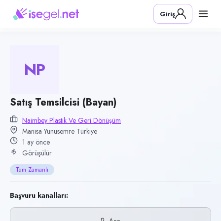
Pozisyon
Giriş
Satış Temsilcisi (Bayan)
Firma
Naimbey Plastik ve Geri Dönüşüm
NP
Kategori
Satış & Pazarlama
Konum
Satış Temsilcisi (Bayan)
Yunusemre, Manisa
Naimbey Plastik Ve Geri Dönüşüm
Manisa Yunusemre Türkiye
Çalışma şekli
1 ay önce
Tam Zamanlı
Görüşülür
Yayın tarihi
Tam Zamanlı
30 Haziran 2026
Son geçerlilik
Başvuru kanalları:
17 Ekim 2026