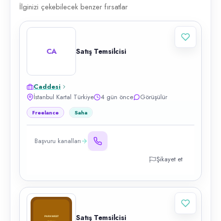
İlginizi çekebilecek benzer fırsatlar
CA
Satış Temsilcisi
Caddesi
İstanbul Kartal Türkiye
4 gün önce
Görüşülür
Freelance
Saha
Başvuru kanalları
Şikayet et
Satış Temsilcisi