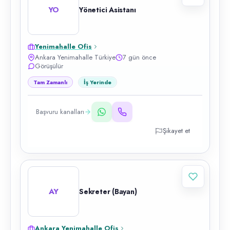
YO
Yönetici Asistanı
Yenimahalle Ofis
Ankara Yenimahalle Türkiye
7 gün önce
Görüşülür
Tam Zamanlı
İş Yerinde
Başvuru kanalları
Şikayet et
AY
Sekreter (Bayan)
Ankara Yenimahalle Ofis