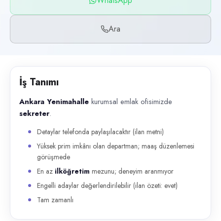
WhatsApp
Başvuru kanalları
WhatsApp, Telefon
Ara
İlan açıklaması
Ankara Yenimahalle kurumsal emlak ofisimizde sekreter . Detaylar tele
İş Tanımı
Ankara Yenimahalle
kurumsal emlak ofisimizde
sekreter
.
Detaylar telefonda paylaşılacaktır (ilan metni)
Yüksek prim imkânı olan departman; maaş düzenlemesi
görüşmede
En az
ilköğretim
mezunu; deneyim aranmıyor
Engelli adaylar değerlendirilebilir (ilan özeti: evet)
Tam zamanlı