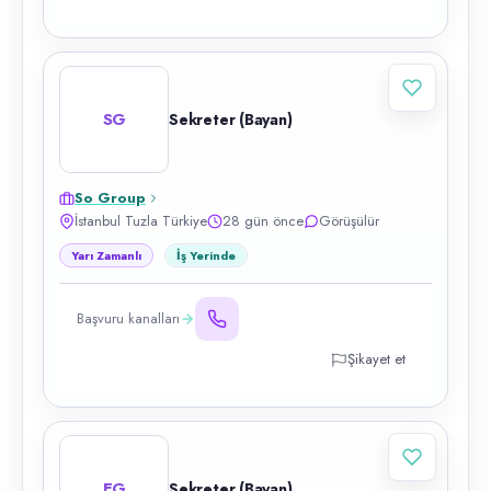
SG
Sekreter (Bayan)
So Group
İstanbul Tuzla Türkiye
28 gün önce
Görüşülür
Yarı Zamanlı
İş Yerinde
Başvuru kanalları
Şikayet et
EG
Sekreter (Bayan)