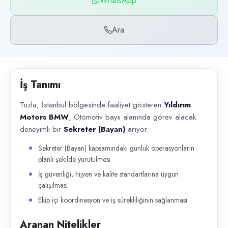
WhatsApp
Başvuru kanalları
WhatsApp, Telefon
Ara
İlan açıklaması
Tuzla, İstanbul bölgesinde faaliyet gösteren Yıldırım Motors BMW , Oto
İş Tanımı
Tuzla, İstanbul bölgesinde faaliyet gösteren
Yıldırım
Motors BMW
, Otomotiv bayii alanında görev alacak
deneyimli bir
Sekreter (Bayan)
arıyor.
Sekreter (Bayan) kapsamındaki günlük operasyonların
planlı şekilde yürütülmesi
İş güvenliği, hijyen ve kalite standartlarına uygun
çalışılması
Ekip içi koordinasyon ve iş sürekliliğinin sağlanması
Aranan Nitelikler