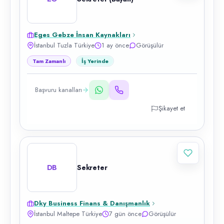
Eges Gebze İnsan Kaynakları
İstanbul Tuzla Türkiye
1 ay önce
Görüşülür
Tam Zamanlı
İş Yerinde
Başvuru kanalları
Şikayet et
DB
Sekreter
Dky Business Finans & Danışmanlık
İstanbul Maltepe Türkiye
7 gün önce
Görüşülür