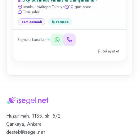
Dky Business Finans & Danışmanlık
İstanbul Maltepe Türkiye
10 gün önce
Görüşülür
Tam Zamanlı
İş Yerinde
Başvuru kanalları
Şikayet et
Huzur mah. 1135. sk. 5/2
Çankaya, Ankara
destek@isegel.net