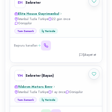
EH
Sekreter
Elite House Gayrimenkul
İstanbul Tuzla Türkiye
22 gün önce
Görüşülür
Tam Zamanlı
İş Yerinde
Başvuru kanalları
Şikayet et
YM
Sekreter (Bayan)
Yıldırım Motors Bmw
İstanbul Tuzla Türkiye
1 ay önce
Görüşülür
Tam Zamanlı
İş Yerinde