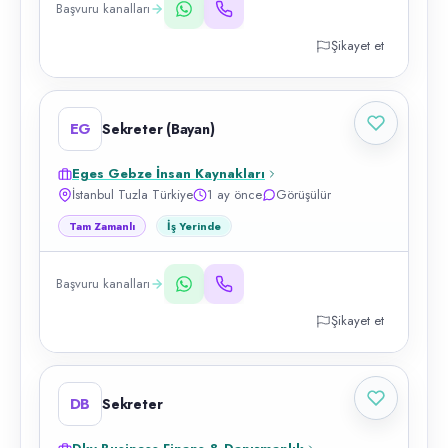
Başvuru kanalları
Şikayet et
EG
Sekreter (Bayan)
Eges Gebze İnsan Kaynakları
İstanbul Tuzla Türkiye
1 ay önce
Görüşülür
Tam Zamanlı
İş Yerinde
Başvuru kanalları
Şikayet et
DB
Sekreter