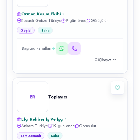
Orman Kesim Ekibi
Kocaeli Gebze Türkiye
9 gün önce
Görüşülür
Geçici
Saha
Başvuru kanalları
Şikayet et
ER
Toplayıcı
Elçi Rehber İş Ve İşçi
Ankara Türkiye
19 gün önce
Görüşülür
Tam Zamanlı
Saha