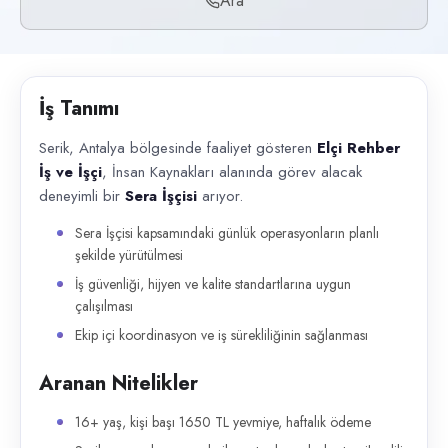
Ara
Başvuru kanalları
Telefon
İlan açıklaması
İş Tanımı
Serik, Antalya bölgesinde faaliyet gösteren Elçi Rehber İş ve İşçi , İns
Serik, Antalya bölgesinde faaliyet gösteren
Elçi Rehber
İş ve İşçi
, İnsan Kaynakları alanında görev alacak
deneyimli bir
Sera İşçisi
arıyor.
Sera İşçisi kapsamındaki günlük operasyonların planlı
şekilde yürütülmesi
İş güvenliği, hijyen ve kalite standartlarına uygun
çalışılması
Ekip içi koordinasyon ve iş sürekliliğinin sağlanması
Aranan Nitelikler
16+ yaş, kişi başı 1650 TL yevmiye, haftalık ödeme