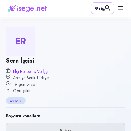
Pozisyon
Giriş
Sera İşçisi
Firma
Elçi Rehber İş ve İşçi
ER
Kategori
Tarım & Hayvancılık
Konum
Sera İşçisi
Serik, Antalya
Elçi Rehber İş Ve İşçi
Antalya Serik Türkiye
Çalışma şekli
19 gün önce
seasonal
Görüşülür
Yayın tarihi
seasonal
17 Temmuz 2026
Son geçerlilik
Başvuru kanalları:
15 Ekim 2026