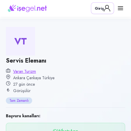
Pozisyon
Giriş
Servis Elemanı
Firma
Varan Turizm
VT
Kategori
Turizm & Otelcilik
Konum
Servis Elemanı
Çankaya, Ankara
Varan Turizm
Ankara Çankaya Türkiye
Çalışma şekli
27 gün önce
Tam Zamanlı
Görüşülür
Yayın tarihi
Tam Zamanlı
10 Temmuz 2026
Son geçerlilik
Başvuru kanalları:
8 Ekim 2026