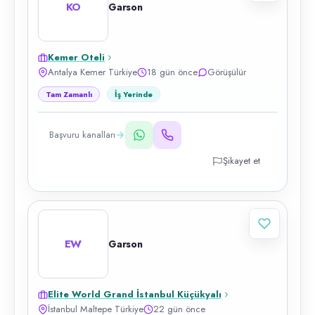
KO
Garson
Kemer Oteli
Antalya Kemer Türkiye
18 gün önce
Görüşülür
Tam Zamanlı
İş Yerinde
Başvuru kanalları
Şikayet et
EW
Garson
Elite World Grand İstanbul Küçükyalı
İstanbul Maltepe Türkiye
22 gün önce