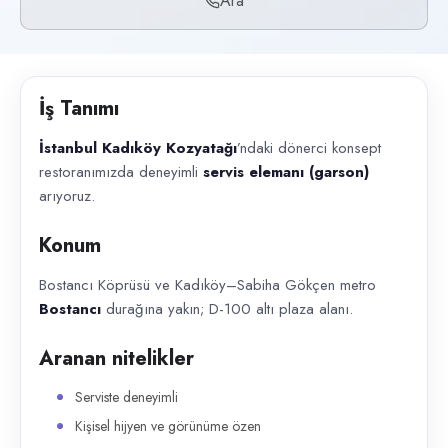
Ara
Başvuru kanalları
Telefon
İlan açıklaması
İş Tanımı
İstanbul Kadıköy Kozyatağı ’ndaki dönerci konsept restoranımızda dene
İstanbul Kadıköy Kozyatağı
’ndaki dönerci konsept
restoranımızda deneyimli
servis elemanı (garson)
arıyoruz.
Konum
Bostancı Köprüsü ve Kadıköy–Sabiha Gökçen metro
Bostancı
durağına yakın; D-100 altı plaza alanı.
Aranan nitelikler
Serviste deneyimli
Kişisel hijyen ve görünüme özen