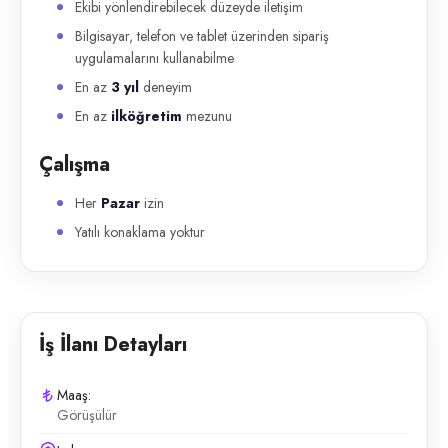
Ekibi yönlendirebilecek düzeyde iletişim
Bilgisayar, telefon ve tablet üzerinden sipariş
uygulamalarını kullanabilme
En az
3 yıl
deneyim
En az
ilköğretim
mezunu
Çalışma
Her
Pazar
izin
Yatılı konaklama yoktur
İş İlanı Detayları
Maaş:
Görüşülür