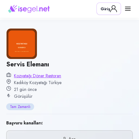
Pozisyon
Giriş
Servis Elemanı
Firma
Kozyatağı Döner Restoran
Kategori
Yiyecek & İçecek (Restoran/Cafe)
Konum
Servis Elemanı
Kozyatağı, Kadıköy, İstanbul
Kozyatağı Döner Restoran
Kadıköy Kozyatağı Türkiye
Çalışma şekli
21 gün önce
Tam Zamanlı · Ofis
Görüşülür
Yayın tarihi
Tam Zamanlı
17 Temmuz 2026
Son geçerlilik
Başvuru kanalları:
15 Ekim 2026