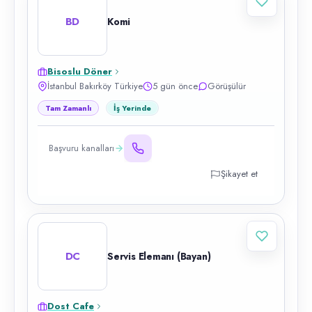
BD
Komi
Bisoslu Döner
İstanbul Bakırköy Türkiye
5 gün önce
Görüşülür
Tam Zamanlı
İş Yerinde
Başvuru kanalları
Şikayet et
DC
Servis Elemanı (Bayan)
Dost Cafe