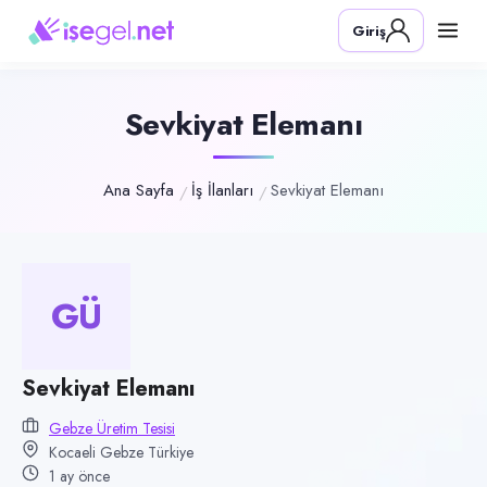
Pozisyon
Giriş
Sevkiyat Elemanı
Firma
Gebze Üretim Tesisi
Sevkiyat Elemanı
Kategori
Lojistik & Taşımacılık
Ana Sayfa
İş İlanları
Sevkiyat Elemanı
Konum
Gebze, Kocaeli
Çalışma şekli
GÜ
Tam Zamanlı · Ofis
Yayın tarihi
Sevkiyat Elemanı
11 Haziran 2026
Gebze Üretim Tesisi
Son geçerlilik
Kocaeli Gebze Türkiye
9 Eylül 2026
1 ay önce