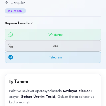
Başvuru kanalları
Görüşülür
WhatsApp, Telegram, Telefon
Tam Zamanlı
İlan açıklaması
Başvuru kanalları:
Palet ve sevkiyat operasyonlarında Sevkiyat Elemanı arayan Gebze Üret
WhatsApp
Ara
Telegram
İş Tanımı
Palet ve sevkiyat operasyonlarında
Sevkiyat Elemanı
arayan
Gebze Üretim Tesisi
, Gebze üretim sahasında
kadro açmıştır.