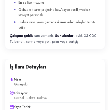
En az lise mezunu
Gebze e-ticaret projesine bay/bayan vasıflı/vasıfsız
sevkiyat personeli
Gebze veya yakın çevrede ikamet eden adaylar tercih
edilir
Çalışma şekli:
tam zamanlı.
Sunulanlar:
aylık 33.000
TL bandı, servis veya yol, prim veya bahşiş.
İş İlanı Detayları
Maaş:
Görüşülür
Lokasyon:
Kocaeli Gebze Türkiye
Yayın Tarihi: