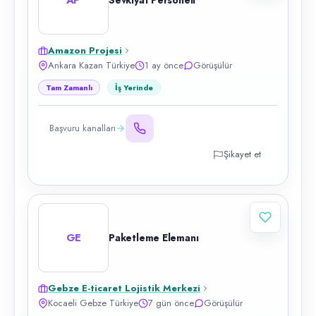
Sevkiyat Personeli
Amazon Projesi
Ankara Kazan Türkiye
1 ay önce
Görüşülür
Tam Zamanlı
İş Yerinde
Başvuru kanalları
Şikayet et
GE
Paketleme Elemanı
Gebze E-ticaret Lojistik Merkezi
Kocaeli Gebze Türkiye
7 gün önce
Görüşülür