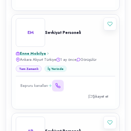
EM
Sevkiyat Personeli
Enne Mobilya
Ankara Akyurt Türkiye
1 ay önce
Görüşülür
Tam Zamanlı
İş Yerinde
Başvuru kanalları
Şikayet et
AP