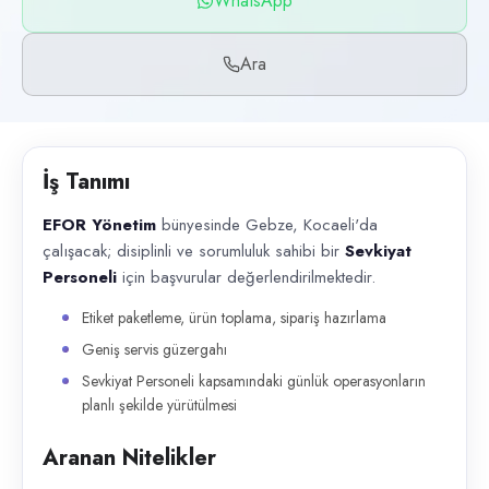
WhatsApp
Başvuru kanalları
WhatsApp, Telefon
Ara
İlan açıklaması
EFOR Yönetim bünyesinde Gebze, Kocaeli'da çalışacak; disiplinli ve sor
İş Tanımı
EFOR Yönetim
bünyesinde Gebze, Kocaeli'da
çalışacak; disiplinli ve sorumluluk sahibi bir
Sevkiyat
Personeli
için başvurular değerlendirilmektedir.
Etiket paketleme, ürün toplama, sipariş hazırlama
Geniş servis güzergahı
Sevkiyat Personeli kapsamındaki günlük operasyonların
planlı şekilde yürütülmesi
Aranan Nitelikler