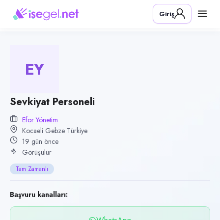
Pozisyon
Giriş
Sevkiyat Personeli
Firma
EFOR Yönetim
EY
Kategori
Lojistik & Taşımacılık
Konum
Sevkiyat Personeli
Gebze, Kocaeli
Efor Yönetim
Kocaeli Gebze Türkiye
Çalışma şekli
19 gün önce
Tam Zamanlı · Ofis
Görüşülür
Yayın tarihi
Tam Zamanlı
17 Temmuz 2026
Son geçerlilik
Başvuru kanalları:
15 Ekim 2026