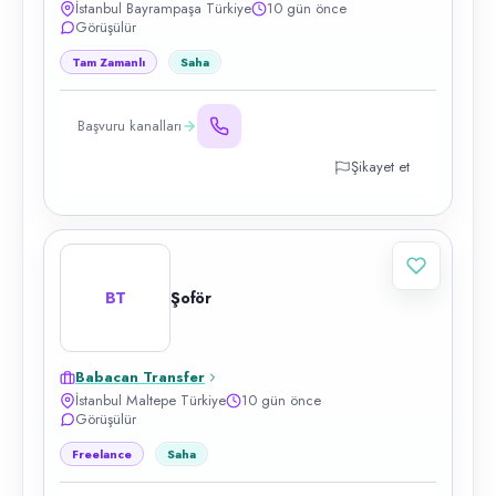
İstanbul Bayrampaşa Türkiye
10 gün önce
Görüşülür
Tam Zamanlı
Saha
Başvuru kanalları
Şikayet et
BT
Şoför
Babacan Transfer
İstanbul Maltepe Türkiye
10 gün önce
Görüşülür
Freelance
Saha