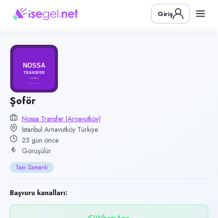
Pozisyon
Giriş
Şoför
Firma
Nossa Transfer (Arnavutköy)
Kategori
Lojistik & Taşımacılık
Konum
Şoför
Arnavutköy, İstanbul
Nossa Transfer (Arnavutköy)
İstanbul Arnavutköy Türkiye
Çalışma şekli
25 gün önce
Tam Zamanlı
Görüşülür
Yayın tarihi
Tam Zamanlı
13 Temmuz 2026
Son geçerlilik
Başvuru kanalları:
11 Ekim 2026