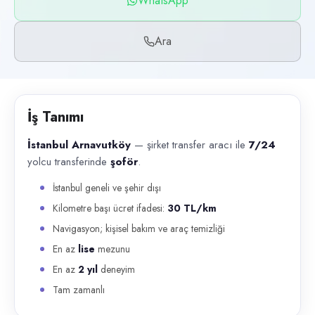
WhatsApp
Başvuru kanalları
WhatsApp, Telefon
Ara
İlan açıklaması
İstanbul Arnavutköy — şirket transfer aracı ile 7/24 yolcu transferinde
İş Tanımı
İstanbul Arnavutköy
— şirket transfer aracı ile
7/24
yolcu transferinde
şoför
.
İstanbul geneli ve şehir dışı
Kilometre başı ücret ifadesi:
30 TL/km
Navigasyon; kişisel bakım ve araç temizliği
En az
lise
mezunu
En az
2 yıl
deneyim
Tam zamanlı