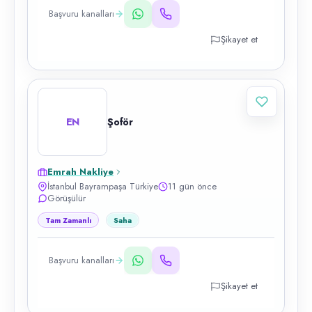
Başvuru kanalları
Şikayet et
EN
Şoför
Emrah Nakliye
İstanbul Bayrampaşa Türkiye
11 gün önce
Görüşülür
Tam Zamanlı
Saha
Başvuru kanalları
Şikayet et