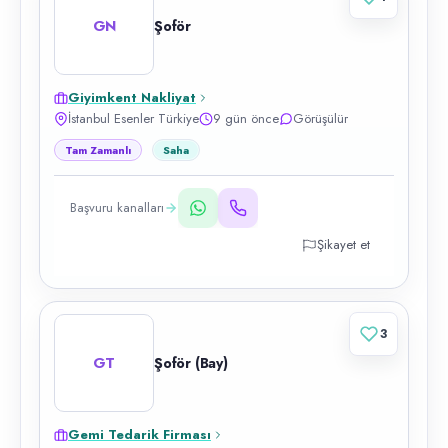
GN
Şoför
Giyimkent Nakliyat
İstanbul Esenler Türkiye
9 gün önce
Görüşülür
Tam Zamanlı
Saha
Başvuru kanalları
Şikayet et
3
GT
Şoför (Bay)
Gemi Tedarik Firması