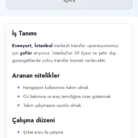
Ara
Başvuru kanalları
Telefon
İlan açıklaması
İş Tanımı
Esenyurt, İstanbul merkezli transfer operasyonumuz için şoför arıyoru
Esenyurt, İstanbul
merkezli transfer operasyonumuz
için
şoför
arıyoruz. İstanbul’un 39 ilçesi ve şehir dışı
güzergahlarda yolcu transfer hizmeti verilecektir.
Aranan nitelikler
Navigasyon kullanımına hakim olmak
Öz bakımına ve araç temizliğine özen göstermek
Takım çalışmasına uyumlu olmak
Çalışma düzeni
Şirket aracı ile çalışma