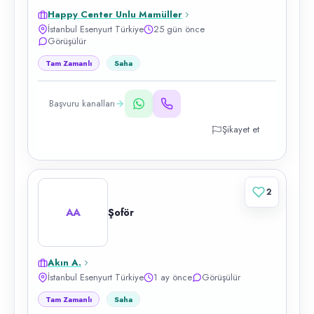
Happy Center Unlu Mamüller
İstanbul Esenyurt Türkiye
25 gün önce
Görüşülür
Tam Zamanlı
Saha
Başvuru kanalları
Şikayet et
2
AA
Şoför
Akın A.
İstanbul Esenyurt Türkiye
1 ay önce
Görüşülür
Tam Zamanlı
Saha