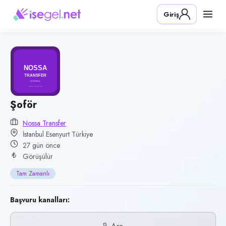
Pozisyon
Giriş
Şoför
Firma
Nossa Transfer
Kategori
Lojistik & Taşımacılık
Konum
Şoför
Esenyurt, İstanbul
Nossa Transfer
İstanbul Esenyurt Türkiye
Çalışma şekli
27 gün önce
Tam Zamanlı
Görüşülür
Yayın tarihi
Tam Zamanlı
9 Temmuz 2026
Son geçerlilik
Başvuru kanalları:
7 Ekim 2026