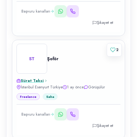
Başvuru kanalları
Şikayet et
2
ST
Şoför
Sürat Taksi
İstanbul Esenyurt Türkiye
1 ay önce
Görüşülür
Freelance
Saha
Başvuru kanalları
Şikayet et