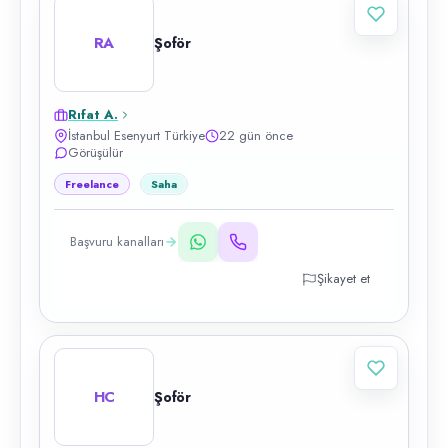
RA
Şoför
Rıfat A.
İstanbul Esenyurt Türkiye
22 gün önce
Görüşülür
Freelance
Saha
Başvuru kanalları
Şikayet et
HC
Şoför