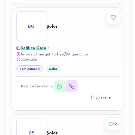
BG
Şoför
Bağlıca Gıda
Ankara Etimesgut Türkiye
9 gün önce
Görüşülür
Tam Zamanlı
Saha
Başvuru kanalları
Şikayet et
2
SE
Şoför