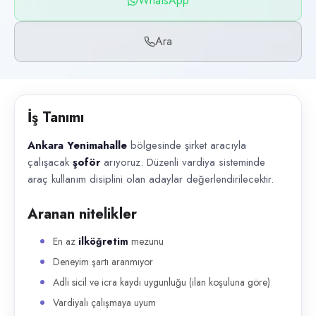
WhatsApp
Başvuru kanalları
WhatsApp, Telefon
Ara
İlan açıklaması
Ankara Yenimahalle bölgesinde şirket aracıyla çalışacak şoför arıyoruz.
İş Tanımı
Ankara Yenimahalle
bölgesinde şirket aracıyla
çalışacak
şoför
arıyoruz. Düzenli vardiya sisteminde
araç kullanım disiplini olan adaylar değerlendirilecektir.
Aranan nitelikler
En az
ilköğretim
mezunu
Deneyim şartı aranmıyor
Adli sicil ve icra kaydı uygunluğu (ilan koşuluna göre)
Vardiyalı çalışmaya uyum