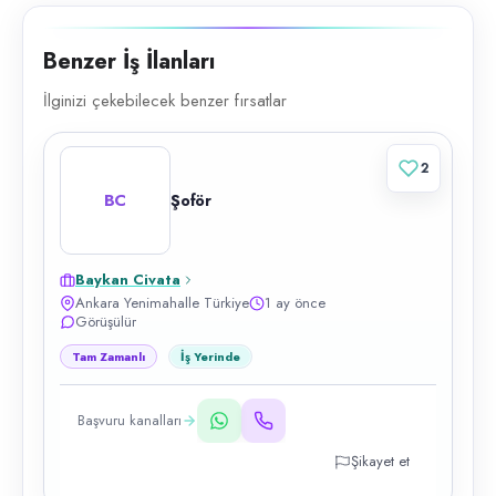
Benzer İş İlanları
İlginizi çekebilecek benzer fırsatlar
2
BC
Şoför
Baykan Civata
Ankara Yenimahalle Türkiye
1 ay önce
Görüşülür
Tam Zamanlı
İş Yerinde
Başvuru kanalları
Şikayet et