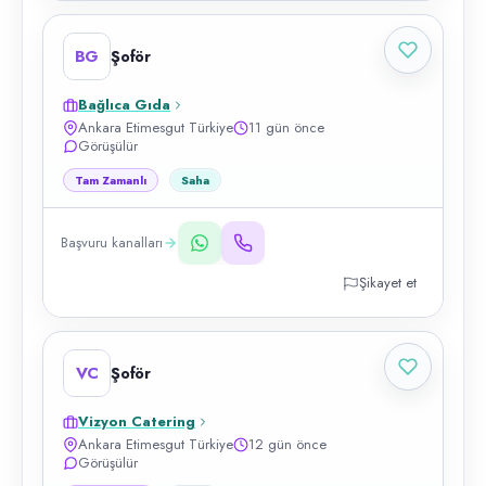
BG
Şoför
Bağlıca Gıda
Ankara Etimesgut Türkiye
11 gün önce
Görüşülür
Tam Zamanlı
Saha
Başvuru kanalları
Şikayet et
VC
Şoför
Vizyon Catering
Ankara Etimesgut Türkiye
12 gün önce
Görüşülür