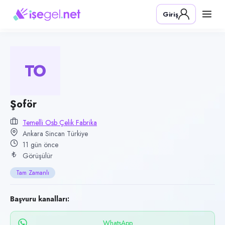
Pozisyon
Giriş
Şoför
Firma
Temelli OSB Çelik Fabrika
TO
Kategori
Lojistik & Taşımacılık
Konum
Şoför
Sincan, Ankara
Temelli Osb Çelik Fabrika
Ankara Sincan Türkiye
Çalışma şekli
11 gün önce
Tam Zamanlı
Görüşülür
Yayın tarihi
Tam Zamanlı
28 Temmuz 2026
Son geçerlilik
Başvuru kanalları:
26 Ekim 2026
WhatsApp