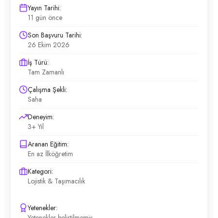
Yayın Tarihi:
11 gün önce
Son Başvuru Tarihi:
26 Ekim 2026
İş Türü:
Tam Zamanlı
Çalışma Şekli:
Saha
Deneyim:
3+ Yıl
Aranan Eğitim:
En az İlköğretim
Kategori:
Lojistik & Taşımacılık
Yetenekler:
Yetenekler belirtilmemiş