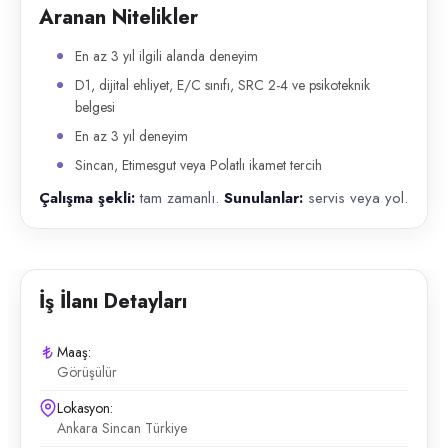
Aranan Nitelikler
En az 3 yıl ilgili alanda deneyim
D1, dijital ehliyet, E/C sınıfı, SRC 2-4 ve psikoteknik
belgesi
En az 3 yıl deneyim
Sincan, Etimesgut veya Polatlı ikamet tercih
Çalışma şekli:
tam zamanlı.
Sunulanlar:
servis veya yol.
İş İlanı Detayları
Maaş:
Görüşülür
Lokasyon:
Ankara Sincan Türkiye