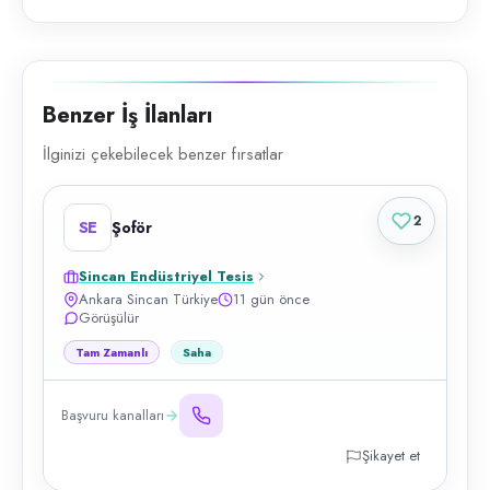
Benzer İş İlanları
İlginizi çekebilecek benzer fırsatlar
2
SE
Şoför
Sincan Endüstriyel Tesis
Ankara Sincan Türkiye
11 gün önce
Görüşülür
Tam Zamanlı
Saha
Başvuru kanalları
Şikayet et