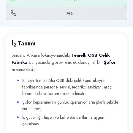
Başvuru kanalları
WhatsApp, Telefon
Ara
İlan açıklaması
Sincan, Ankara lokasyonundaki Temelli OSB Çelik Fabrika bünyesinde göre
İş Tanımı
Sincan, Ankara lokasyonundaki
Temelli OSB Çelik
Fabrika
bünyesinde görev alacak deneyimli bir
Şoför
aranmaktadır.
Sincan Temelli Alcı OSB'deki çelik konstrüksiyon
fabrikasında personel servisi, tedarikçi sevkiyatı, araç
bakım takibi ve kurum evrak teslimatı
Şoför kapsamındaki günlük operasyonların planlı şekilde
yürütülmesi
İş güvenliği, hijyen ve kalite standartlarına uygun
çalışılması