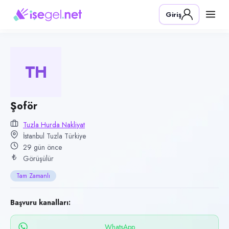
Pozisyon
Giriş
Şoför
Firma
Tuzla Hurda Nakliyat
TH
Kategori
Lojistik & Taşımacılık
Konum
Şoför
Tuzla, İstanbul
Tuzla Hurda Nakliyat
İstanbul Tuzla Türkiye
Çalışma şekli
29 gün önce
Tam Zamanlı
Görüşülür
Yayın tarihi
Tam Zamanlı
9 Temmuz 2026
Son geçerlilik
Başvuru kanalları:
7 Ekim 2026
WhatsApp