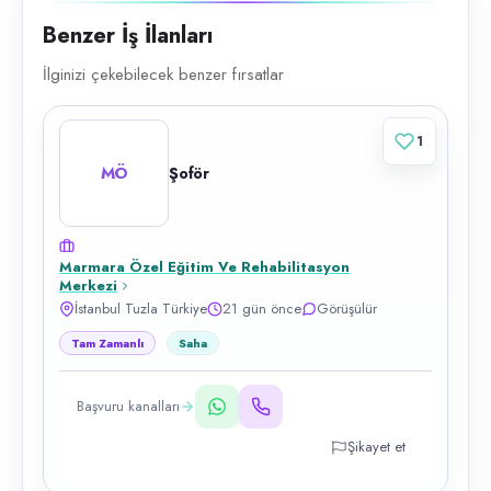
Benzer İş İlanları
İlginizi çekebilecek benzer fırsatlar
1
MÖ
Şoför
Marmara Özel Eğitim Ve Rehabilitasyon
Merkezi
İstanbul Tuzla Türkiye
21 gün önce
Görüşülür
Tam Zamanlı
Saha
Başvuru kanalları
Şikayet et