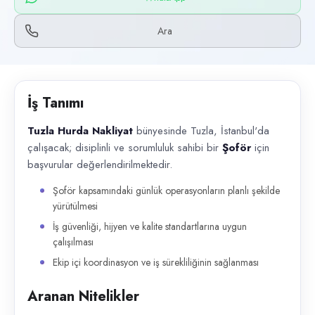
Başvuru kanalları
WhatsApp, Telefon
Ara
İlan açıklaması
Tuzla Hurda Nakliyat bünyesinde Tuzla, İstanbul'da çalışacak; disiplinli
İş Tanımı
Tuzla Hurda Nakliyat
bünyesinde Tuzla, İstanbul'da
çalışacak; disiplinli ve sorumluluk sahibi bir
Şoför
için
başvurular değerlendirilmektedir.
Şoför kapsamındaki günlük operasyonların planlı şekilde
yürütülmesi
İş güvenliği, hijyen ve kalite standartlarına uygun
çalışılması
Ekip içi koordinasyon ve iş sürekliliğinin sağlanması
Aranan Nitelikler