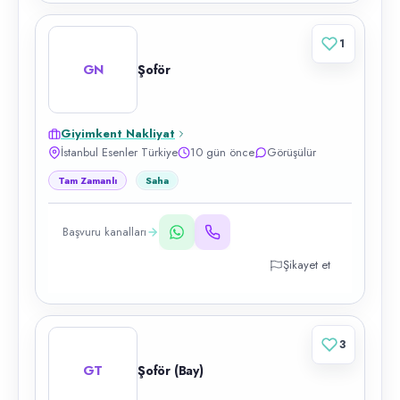
1
GN
Şoför
Giyimkent Nakliyat
İstanbul Esenler Türkiye
10 gün önce
Görüşülür
Tam Zamanlı
Saha
Başvuru kanalları
Şikayet et
3
GT
Şoför (Bay)