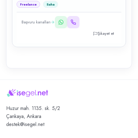
Freelance
Saha
Başvuru kanalları
Şikayet et
Huzur mah. 1135. sk. 5/2
Çankaya, Ankara
destek@isegel.net