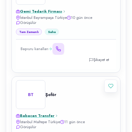
Gemi Tedarik Firması
İstanbul Bayrampaşa Türkiye
10 gün önce
Görüşülür
Tam Zamanlı
Saha
Başvuru kanalları
Şikayet et
BT
Şoför
Babacan Transfer
İstanbul Maltepe Türkiye
11 gün önce
Görüşülür