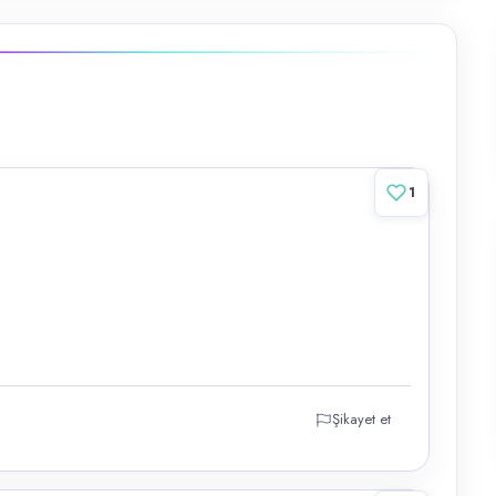
1
Şikayet et