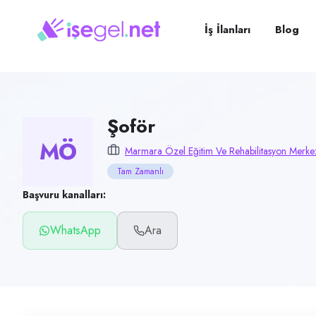
Pozisyon
Şoför
İş İlanları
Blog
Firma
Marmara Özel Eğitim ve Rehabilitasyon Merkezi
Kategori
Lojistik & Taşımacılık
Şoför
MÖ
Konum
Marmara Özel Eğitim Ve Rehabilitasyon Merke
Tuzla, İstanbul
Tam Zamanlı
Çalışma şekli
Başvuru kanalları:
Tam Zamanlı
WhatsApp
Ara
Yayın tarihi
17 Temmuz 2026
Son geçerlilik
15 Ekim 2026