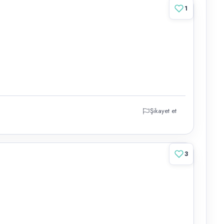
1
Şikayet et
3