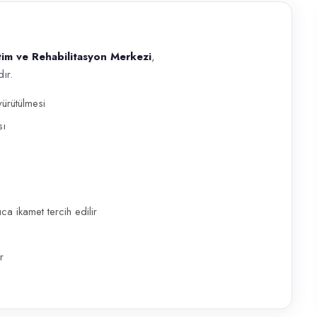
im ve Rehabilitasyon Merkezi
,
ır.
ilitasyon Merkezi , müşteri ve ekip standartlarını koruyacak bir Şoför a
ürütülmesi
sı
a ikamet tercih edilir
r