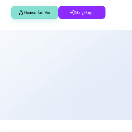
Hemen İlan Ver
Giriş/Kayıt