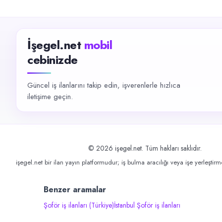
İşegel.net
mobil
cebinizde
Güncel iş ilanlarını takip edin, işverenlerle hızlıca
iletişime geçin.
©
2026
işegel.net. Tüm hakları saklıdır.
işegel.net bir ilan yayın platformudur; iş bulma aracılığı veya işe yerleştir
Benzer aramalar
Şoför iş ilanları (Türkiye)
İstanbul Şoför iş ilanları