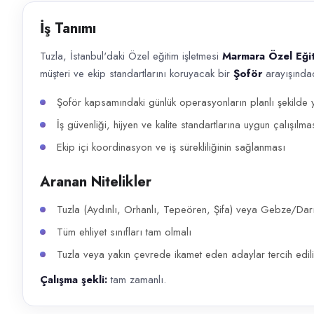
Başvuru kanalları
İş Tanımı
WhatsApp, Telefon
Tuzla, İstanbul'daki Özel eğitim işletmesi
Marmara Özel Eğit
İlan açıklaması
müşteri ve ekip standartlarını koruyacak bir
Şoför
arayışındad
Tuzla, İstanbul'daki Özel eğitim işletmesi Marmara Özel Eğitim ve Rehab
Şoför kapsamındaki günlük operasyonların planlı şekilde y
İş güvenliği, hijyen ve kalite standartlarına uygun çalışılma
Ekip içi koordinasyon ve iş sürekliliğinin sağlanması
Aranan Nitelikler
Tuzla (Aydınlı, Orhanlı, Tepeören, Şifa) veya Gebze/Darıc
Tüm ehliyet sınıfları tam olmalı
Tuzla veya yakın çevrede ikamet eden adaylar tercih edili
Çalışma şekli:
tam zamanlı.