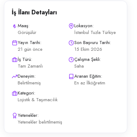
İş İlanı Detayları
Maaş:
Lokasyon:
Görüşülür
İstanbul Tuzla Türkiye
rayışındadır. Şoför kapsamındaki günlük operasyonların planlı şekilde yü
Yayın Tarihi:
Son Başvuru Tarihi:
21 gün önce
15 Ekim 2026
İş Türü:
Çalışma Şekli:
Tam Zamanlı
Saha
Deneyim:
Aranan Eğitim:
Belirtilmemiş
En az İlköğretim
Kategori:
Lojistik & Taşımacılık
Yetenekler:
Yetenekler belirtilmemiş