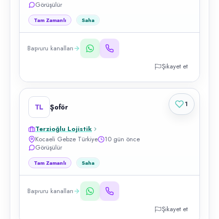
Görüşülür
Tam Zamanlı
Saha
Başvuru kanalları
Şikayet et
1
TL
Şoför
Terzioğlu Lojistik
Kocaeli Gebze Türkiye
10 gün önce
Görüşülür
Tam Zamanlı
Saha
Başvuru kanalları
Şikayet et