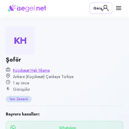
Pozisyon
Giriş
Şoför
Firma
Küçükesat Halı Yıkama
KH
Kategori
Lojistik & Taşımacılık
Konum
Şoför
Çankaya, Ankara (Küçükesat)
Küçükesat Halı Yıkama
Ankara (Küçükesat) Çankaya Türkiye
Çalışma şekli
1 ay önce
Tam Zamanlı
Görüşülür
Yayın tarihi
Tam Zamanlı
22 Haziran 2026
Son geçerlilik
Başvuru kanalları:
20 Eylül 2026
WhatsApp