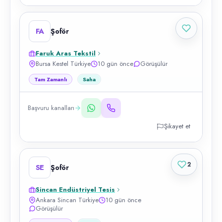
FA
Şoför
Faruk Aras Tekstil
Bursa Kestel Türkiye
10 gün önce
Görüşülür
Tam Zamanlı
Saha
Başvuru kanalları
Şikayet et
2
SE
Şoför
Sincan Endüstriyel Tesis
Ankara Sincan Türkiye
10 gün önce
Görüşülür