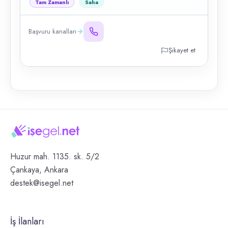
Tam Zamanlı
Saha
Başvuru kanalları
Şikayet et
Huzur mah. 1135. sk. 5/2
Çankaya, Ankara
destek@isegel.net
İş İlanları