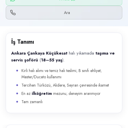
Başvuru kanalları
WhatsApp, Telefon
Ara
İlan açıklaması
Ankara Çankaya Küçükesat halı yıkamada taşıma ve servis şoförü ( 18–5
İş Tanımı
Ankara Çankaya Küçükesat
halı yıkamada
taşıma ve
servis şoförü
(
18–55 yaş
).
Kirli halı alımı ve temiz halı teslimi; B sınıfı ehliyet;
Master/Ducato kullanımı
Tercihen Türközü, Akdere, Seyran çevresinde ikamet
En az
ilköğretim
mezunu; deneyim aranmıyor
Tam zamanlı