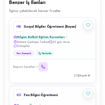
Benzer İş İlanları
İlginizi çekebilecek benzer fırsatlar
NB
Sosyal Bilgiler Öğretmeni (Bayan)
Nilgün Bülbül Eğitim Kurumları
Ankara Çankaya Türkiye
23 gün önce
Görüşülür
Yarı Zamanlı
İş Yerinde
Başvuru kanalları
Şikayet et
KÜ
Fen Bilgisi Öğretmeni