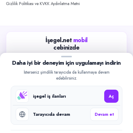
Gizlilik Politikası ve KVKK Aydınlatma Metni
İşegel.net
mobil
cebinizde
Güncel iş ilanlarını takip edin, işverenlerle hızlıca
Daha iyi bir deneyim için uygulamayı indirin
iletişime geçin.
İsterseniz şimdilik tarayıcıda da kullanmaya devam
App Store
Google Play
edebilirsiniz.
işegel iş ilanları
Aç
Tarayıcıda devam
Devam et
©
2026
işegel.net. Tüm hakları saklıdır.
işegel.net bir ilan yayın platformudur; iş bulma aracılığı veya işe
yerleştirme faaliyeti yapmaz.