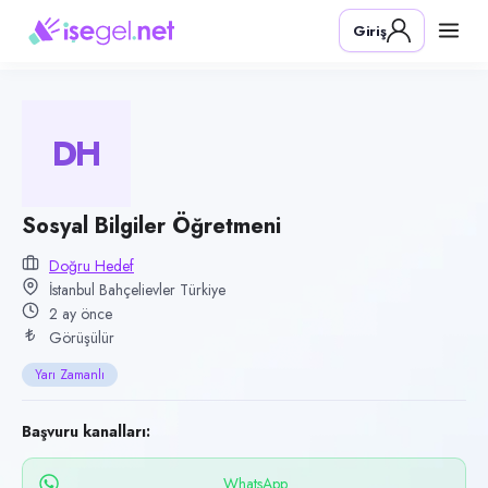
Pozisyon
Giriş
Sosyal Bilgiler Öğretmeni
Firma
Doğru Hedef
DH
Kategori
Eğitim
Konum
Sosyal Bilgiler Öğretmeni
Bahçelievler, İstanbul
Doğru Hedef
İstanbul Bahçelievler Türkiye
Çalışma şekli
2 ay önce
Yarı Zamanlı · Ofis
Görüşülür
Yayın tarihi
Yarı Zamanlı
5 Haziran 2026
Son geçerlilik
Başvuru kanalları:
15 Eylül 2026
WhatsApp