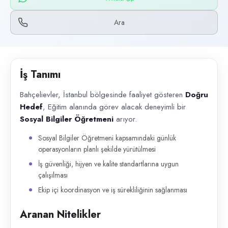
Başvuru kanalları
WhatsApp, Telefon
Ara
İlan açıklaması
Bahçelievler, İstanbul bölgesinde faaliyet gösteren Doğru Hedef , Eğiti
İş Tanımı
Bahçelievler, İstanbul bölgesinde faaliyet gösteren
Doğru
Hedef
, Eğitim alanında görev alacak deneyimli bir
Sosyal Bilgiler Öğretmeni
arıyor.
Sosyal Bilgiler Öğretmeni kapsamındaki günlük
operasyonların planlı şekilde yürütülmesi
İş güvenliği, hijyen ve kalite standartlarına uygun
çalışılması
Ekip içi koordinasyon ve iş sürekliliğinin sağlanması
Aranan Nitelikler