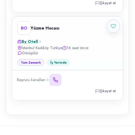
Şikayet et
BO
Yüzme Hocası
By Otell
İstanbul Kadıköy Türkiye
16 saat önce
Görüşülür
Tam Zamanlı
İş Yerinde
Başvuru kanalları
Şikayet et