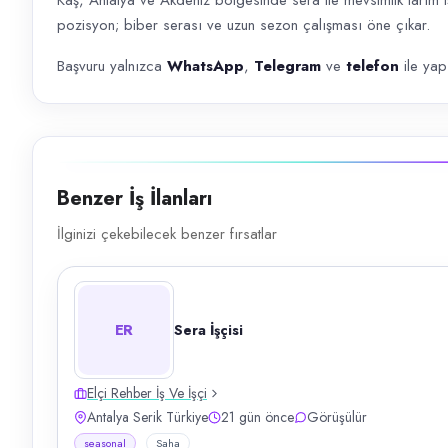
Kaş, Antalya ve Akdeniz bölgesinde sera ile mevsimlik tarım iş
pozisyon; biber serası ve uzun sezon çalışması öne çıkar.
Başvuru yalnızca
WhatsApp
,
Telegram
ve
telefon
ile yapı
Benzer İş İlanları
İlginizi çekebilecek benzer fırsatlar
ER
Sera İşçisi
Elçi Rehber İş Ve İşçi
Antalya Serik Türkiye
21 gün önce
Görüşülür
seasonal
Saha