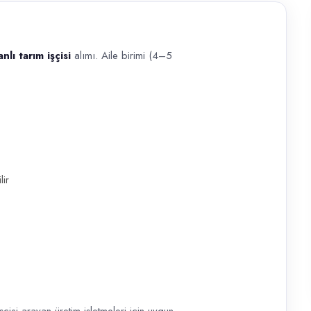
lı tarım işçisi
alımı. Aile birimi (4–5
isi alımı. Aile birimi (4–5 kişi) ile sürekli sezon çalışması modeli öze
lir