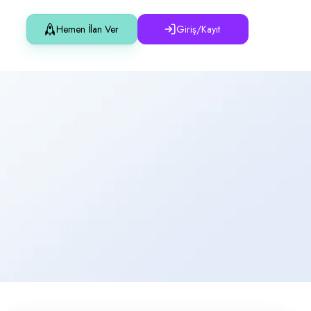
Hemen İlan Ver
Giriş/Kayıt