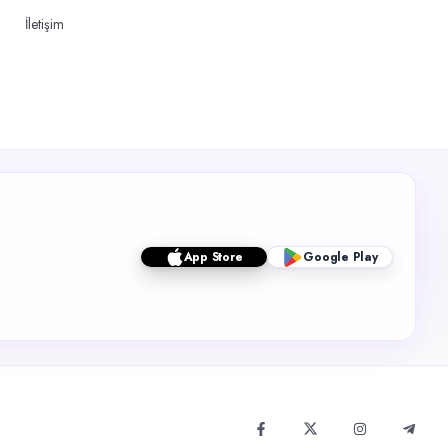
İletişim
App Store
Google Play