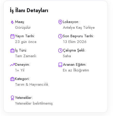
İş İlanı Detayları
Maaş:
Lokasyon:
Görüşülür
Antalya Kaş Türkiye
tlenmiştir. Çalışma ve ücret Günlük 8 saat çalışma ifadesi Barınma, elek
Yayın Tarihi:
Son Başvuru Tarihi:
23 gün önce
13 Ekim 2026
İş Türü:
Çalışma Şekli:
Tam Zamanlı
Saha
Deneyim:
Aranan Eğitim:
1+ Yıl
En az İlköğretim
Kategori:
Tarım & Hayvancılık
Yetenekler:
Yetenekler belirtilmemiş