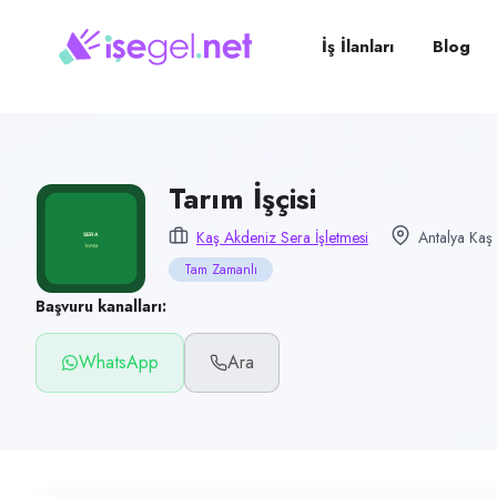
Pozisyon
Tarım İşçisi
İş İlanları
Blog
Firma
Kaş Akdeniz Sera İşletmesi
Kategori
Tarım & Hayvancılık
Tarım İşçisi
Konum
Kaş Akdeniz Sera İşletmesi
Antalya Kaş
Kaş, Antalya
Tam Zamanlı
Çalışma şekli
Başvuru kanalları:
Tam Zamanlı
WhatsApp
Ara
Yayın tarihi
15 Temmuz 2026
Son geçerlilik
13 Ekim 2026