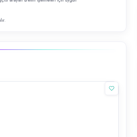
çisi arayan üretim işletmeleri için uygun
lır.