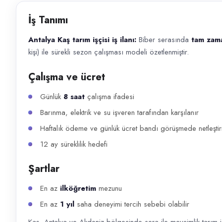
Başvuru kanalları
İş Tanımı
WhatsApp, Telefon
Antalya Kaş tarım işçisi iş ilanı:
Biber serasında
tam zaman
İlan açıklaması
kişi) ile sürekli sezon çalışması modeli özetlenmiştir.
Antalya Kaş tarım işçisi iş ilanı: Biber serasında tam zamanlı tarım işç
Çalışma ve ücret
Günlük
8 saat
çalışma ifadesi
Barınma, elektrik ve su işveren tarafından karşılanır
Haftalık ödeme ve günlük ücret bandı görüşmede netleştiri
12 ay süreklilik hedefi
Şartlar
En az
ilköğretim
mezunu
En az
1 yıl
saha deneyimi tercih sebebi olabilir