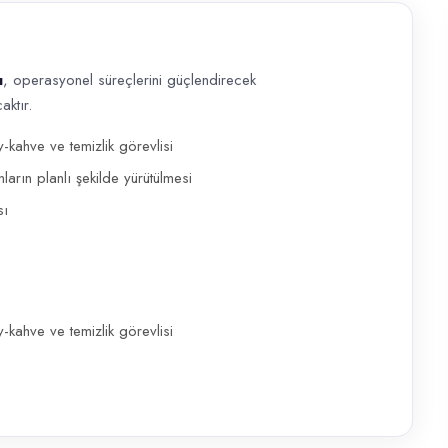
ı
, operasyonel süreçlerini güçlendirecek
ktır.
el süreçlerini güçlendirecek Temizlik Görevlisi (Bayan) pozisyonuna ekip
-kahve ve temizlik görevlisi
arın planlı şekilde yürütülmesi
sı
-kahve ve temizlik görevlisi