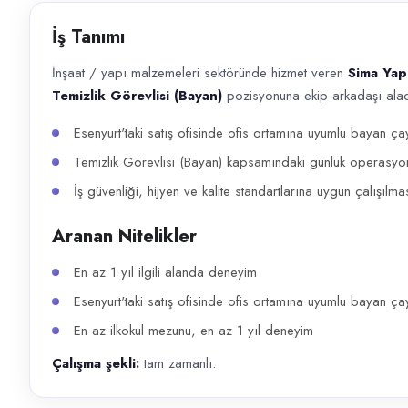
Başvuru kanalları
İş Tanımı
WhatsApp, Telefon
İnşaat / yapı malzemeleri sektöründe hizmet veren
Sima Yap
İlan açıklaması
Temizlik Görevlisi (Bayan)
pozisyonuna ekip arkadaşı alaca
İnşaat / yapı malzemeleri sektöründe hizmet veren Sima Yapı , operasyon
Esenyurt'taki satış ofisinde ofis ortamına uyumlu bayan çay
Temizlik Görevlisi (Bayan) kapsamındaki günlük operasyonl
İş güvenliği, hijyen ve kalite standartlarına uygun çalışılma
Aranan Nitelikler
En az 1 yıl ilgili alanda deneyim
Esenyurt'taki satış ofisinde ofis ortamına uyumlu bayan çay
En az ilkokul mezunu, en az 1 yıl deneyim
Çalışma şekli:
tam zamanlı.