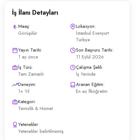
İş İlanı Detayları
Maaş:
Lokasyon:
Görüşülür
İstanbul Esenyurt
Türkiye
 arkadaşı alacaktır. Esenyurt'taki satış ofisinde ofis ortamına uyumlu b
Yayın Tarihi:
Son Başvuru Tarihi:
1 ay önce
11 Eylül 2026
İş Türü:
Çalışma Şekli:
Tam Zamanlı
İş Yerinde
Deneyim:
Aranan Eğitim:
1+ Yıl
En az İlköğretim
Kategori:
Temizlik & Hizmet
Yetenekler:
Yetenekler belirtilmemiş