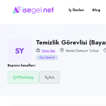
Pozisyon
Temizlik Görevlisi (Bayan)
İş İlanları
Blog
Firma
Sima Yapı
Kategori
Temizlik & Hizmet
Temizlik Görevlisi (Baya
SY
Konum
Sima Yapı
İstanbul Esenyurt Türkiye
Esenyurt, İstanbul
Tam Zamanlı
Çalışma şekli
Başvuru kanalları:
Tam Zamanlı · Ofis
WhatsApp
Ara
Yayın tarihi
13 Haziran 2026
Son geçerlilik
11 Eylül 2026