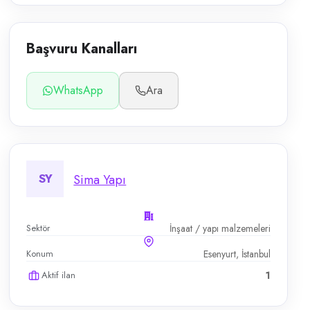
Başvuru Kanalları
WhatsApp
Ara
SY
Sima Yapı
Sektör
İnşaat / yapı malzemeleri
Konum
Esenyurt, İstanbul
Aktif ilan
1