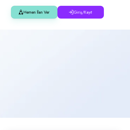
Hemen İlan Ver
Giriş/Kayıt