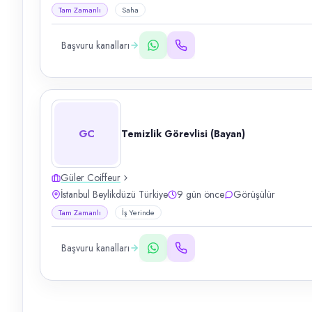
Tam Zamanlı
Saha
Başvuru kanalları
GC
Temizlik Görevlisi (Bayan)
Güler Coiffeur
İstanbul Beylikdüzü Türkiye
9 gün önce
Görüşülür
Tam Zamanlı
İş Yerinde
Başvuru kanalları