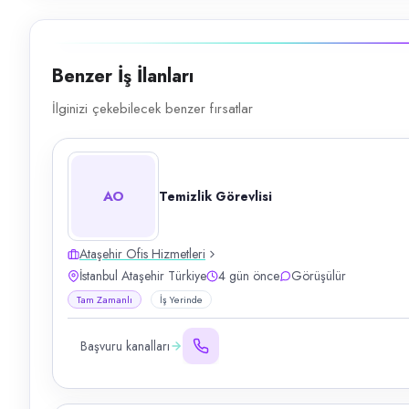
Benzer İş İlanları
İlginizi çekebilecek benzer fırsatlar
AO
Temizlik Görevlisi
Ataşehir Ofis Hizmetleri
İstanbul Ataşehir Türkiye
4 gün önce
Görüşülür
Tam Zamanlı
İş Yerinde
Başvuru kanalları