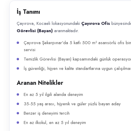
Başvuru kanalları
İş Tanımı
WhatsApp, Telefon
Çayırova, Kocaeli lokasyonundaki
Çayırova Ofis
bünyesinde
İlan açıklaması
Görevlisi (Bayan)
aranmaktadır.
Çayırova, Kocaeli lokasyonundaki Çayırova Ofis bünyesinde görev alacak
Çayırova Şekerpınar'da 5 katlı 500 m² asansörlü ofis bi
servisi
Temizlik Görevlisi (Bayan) kapsamındaki günlük operasyonl
İş güvenliği, hijyen ve kalite standartlarına uygun çalışılma
Aranan Nitelikler
En az 5 yıl ilgili alanda deneyim
35-55 yaş arası, hijyenik ve güler yüzlü bayan aday
Benzer iş deneyimi tercih
En az ilkokul, en az 5 yıl deneyim