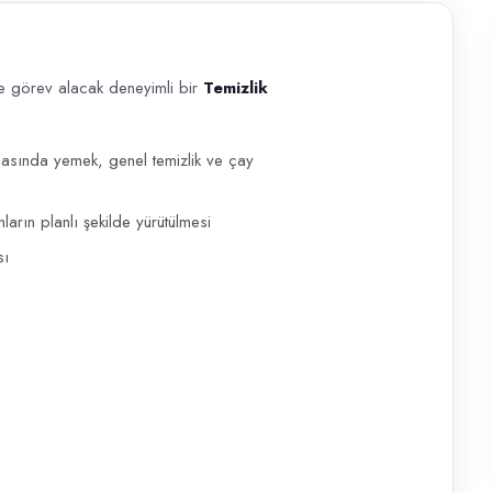
 görev alacak deneyimli bir
Temizlik
 deneyimli bir Temizlik Görevlisi (Bayan) aranmaktadır. Çayırova Şekerp
nasında yemek, genel temizlik ve çay
arın planlı şekilde yürütülmesi
sı