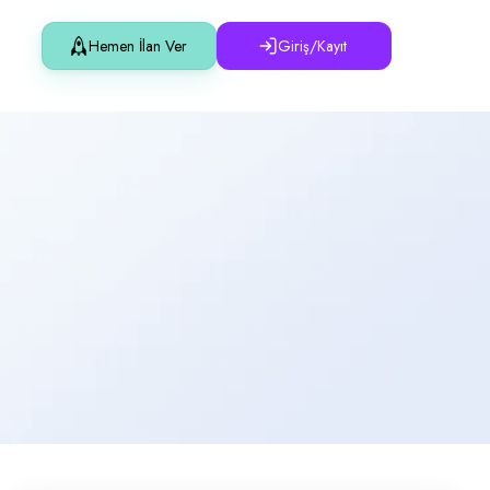
Hemen İlan Ver
Giriş/Kayıt