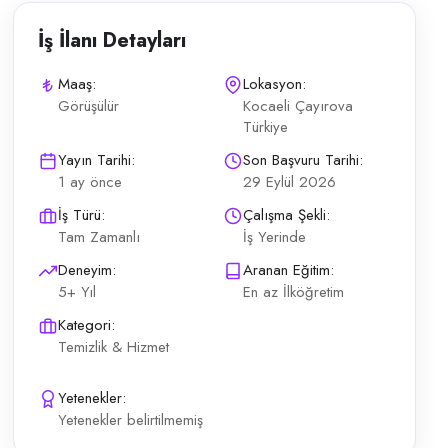
İş İlanı Detayları
Maaş:
Lokasyon:
Görüşülür
Kocaeli Çayırova
Türkiye
ınar'da 5 katlı 500 m² asansörlü ofis binasında yemek, genel temizlik v
Yayın Tarihi:
Son Başvuru Tarihi:
1 ay önce
29 Eylül 2026
İş Türü:
Çalışma Şekli:
Tam Zamanlı
İş Yerinde
Deneyim:
Aranan Eğitim:
5+ Yıl
En az İlköğretim
Kategori:
Temizlik & Hizmet
Yetenekler:
Yetenekler belirtilmemiş