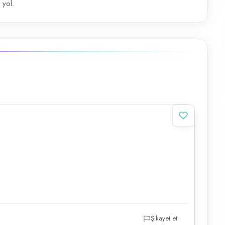
 yol.
Şikayet et