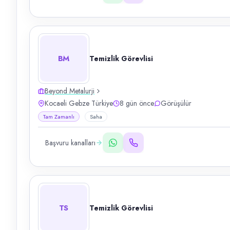
BM
Temizlik Görevlisi
Beyond Metalurji
Kocaeli Gebze Türkiye
8 gün önce
Görüşülür
Tam Zamanlı
Saha
Başvuru kanalları
TS
Temizlik Görevlisi