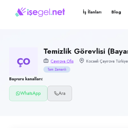
Pozisyon
Temizlik Görevlisi (Bayan)
İş İlanları
Blog
Firma
Çayırova Ofis
Kategori
Temizlik & Hizmet
Temizlik Görevlisi (Baya
ÇO
Konum
Çayırova Ofis
Kocaeli Çayırova Türkiye
Çayırova, Kocaeli
Tam Zamanlı
Çalışma şekli
Başvuru kanalları:
Tam Zamanlı · Ofis
WhatsApp
Ara
Yayın tarihi
1 Temmuz 2026
Son geçerlilik
29 Eylül 2026