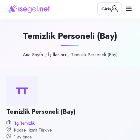
Pozisyon
Giriş
Temizlik Personeli (Bay)
Firma
TG Temizlik
Temizlik Personeli (Bay)
Kategori
Temizlik & Hizmet
Ana Sayfa
İş İlanları
Temizlik Personeli (Bay)
Konum
İzmit, Kocaeli
Çalışma şekli
TT
Tam Zamanlı · Ofis
Yayın tarihi
Temizlik Personeli (Bay)
10 Temmuz 2026
Tg Temizlik
Son geçerlilik
Kocaeli İzmit Türkiye
8 Ekim 2026
1 ay önce