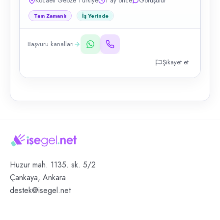
Kocaeli Gebze Türkiye
1 ay önce
Görüşülür
Tam Zamanlı
İş Yerinde
Başvuru kanalları
Şikayet et
Huzur mah. 1135. sk. 5/2
Çankaya, Ankara
destek@isegel.net