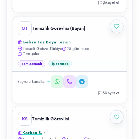
Şikayet et
GT
Temizlik Görevlisi (Bayan)
Gebze Toz Boya Tesis
Kocaeli Gebze Türkiye
25 gün önce
Görüşülür
Tam Zamanlı
İş Yerinde
Başvuru kanalları
Şikayet et
KS
Temizlik Görevlisi
Korhan S.