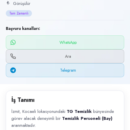
Başvuru kanalları
Görüşülür
WhatsApp, Telegram, Telefon
Tam Zamanlı
İlan açıklaması
Başvuru kanalları:
İzmit, Kocaeli lokasyonundaki TG Temizlik bünyesinde görev alacak dene
WhatsApp
Ara
Telegram
İş Tanımı
İzmit, Kocaeli lokasyonundaki
TG Temizlik
bünyesinde
görev alacak deneyimli bir
Temizlik Personeli (Bay)
aranmaktadır.