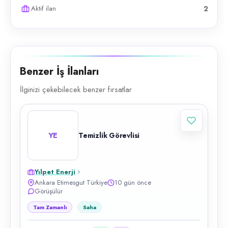
Aktif ilan
2
Benzer İş İlanları
İlginizi çekebilecek benzer fırsatlar
YE
Temizlik Görevlisi
Yılpet Enerji
Ankara Etimesgut Türkiye
10 gün önce
Görüşülür
Tam Zamanlı
Saha