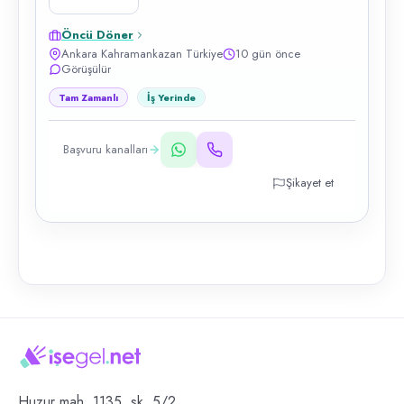
Öncü Döner
Ankara Kahramankazan Türkiye
10 gün önce
Görüşülür
Tam Zamanlı
İş Yerinde
Başvuru kanalları
Şikayet et
Huzur mah. 1135. sk. 5/2