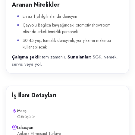
Aranan Nitelikler
En az 1 yıl ilgili alanda deneyim
Çayyolu Bağlıca kavşağındaki otomotiv showroom
ofisinde erkek temizlik personeli
30-45 yaş, temizlik deneyimli, yer yıkama makinesi
kullanabilecek
Çalışma şekli:
tam zamanlı.
Sunulanlar:
SGK, yemek,
servis veya yol.
İş İlanı Detayları
Maaş:
Görüşülür
Lokasyon:
Ankara Etimesgut Türkiye