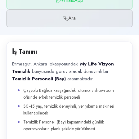
WhatsApp
Başvuru kanalları
WhatsApp, Telefon
Ara
İlan açıklaması
Etimesgut, Ankara lokasyonundaki My Life Vizyon Temizlik bünyesinde gö
İş Tanımı
Etimesgut, Ankara lokasyonundaki
My Life Vizyon
Temizlik
bünyesinde görev alacak deneyimli bir
Temizlik Personeli (Bay)
aranmaktadır.
Çayyolu Bağlıca kavşağındaki otomotiv showroom
ofisinde erkek temizlik personeli
30-45 yaş, temizlik deneyimli, yer yıkama makinesi
kullanabilecek
Temizlik Personeli (Bay) kapsamındaki günlük
operasyonların planlı şekilde yürütülmesi