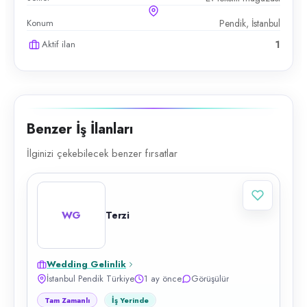
Konum
Pendik, İstanbul
Aktif ilan
1
Benzer İş İlanları
İlginizi çekebilecek benzer fırsatlar
WG
Terzi
Wedding Gelinlik
İstanbul Pendik Türkiye
1 ay önce
Görüşülür
Tam Zamanlı
İş Yerinde