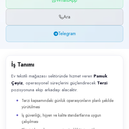
WhatsApp
Başvuru kanalları
WhatsApp, Telegram, Telefon
Ara
İlan açıklaması
Telegram
Ev tekstili mağazası sektöründe hizmet veren Pamuk Çeyiz , operasyonel 
İş Tanımı
Ev tekstili mağazası sektöründe hizmet veren
Pamuk
Çeyiz
, operasyonel süreçlerini güçlendirecek
Terzi
pozisyonuna ekip arkadaşı alacaktır.
Terzi kapsamındaki günlük operasyonların planlı şekilde
yürütülmesi
İş güvenliği, hijyen ve kalite standartlarına uygun
çalışılması