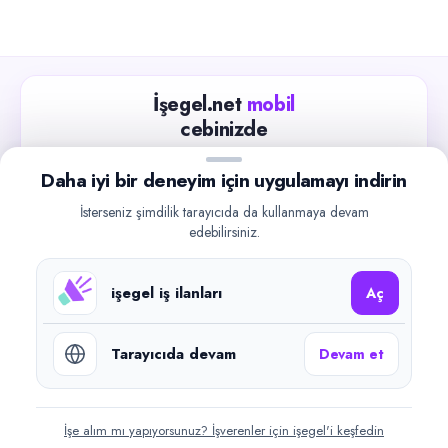
İşegel.net
mobil
cebinizde
Güncel iş ilanlarını takip edin, işverenlerle hızlıca
Daha iyi bir deneyim için uygulamayı indirin
iletişime geçin.
İsterseniz şimdilik tarayıcıda da kullanmaya devam
App Store
Google Play
edebilirsiniz.
işegel iş ilanları
Aç
Tarayıcıda devam
Devam et
©
2026
işegel.net. Tüm hakları saklıdır.
işegel.net bir ilan yayın platformudur; iş bulma aracılığı veya işe
yerleştirme faaliyeti yapmaz.
İşe alım mı yapıyorsunuz? İşverenler için işegel'i keşfedin