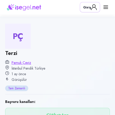
Pozisyon
Giriş
Terzi
Firma
Pamuk Çeyiz
PÇ
Kategori
Üretim & İmalat
Konum
Terzi
Pendik, İstanbul
Pamuk Çeyiz
İstanbul Pendik Türkiye
Çalışma şekli
1 ay önce
Tam Zamanlı · Ofis
Görüşülür
Yayın tarihi
Tam Zamanlı
20 Haziran 2026
Son geçerlilik
Başvuru kanalları:
18 Eylül 2026