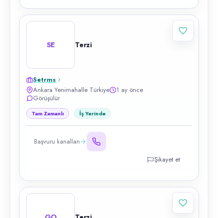
SE
Terzi
Setrms
Ankara Yenimahalle Türkiye
1 ay önce
Görüşülür
Tam Zamanlı
İş Yerinde
Başvuru kanalları
Şikayet et
GO
Terzi