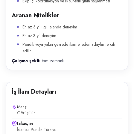
Ekip içi koordinasyon ve iş sürekliliğinin sağlanması
Aranan Nitelikler
En az 3 yıl ilgili alanda deneyim
En az 3 yıl deneyim
Pendik veya yakın çevrede ikamet eden adaylar tercih
edilir
Çalışma şekli:
tam zamanlı.
İş İlanı Detayları
Maaş:
Görüşülür
Lokasyon:
İstanbul Pendik Türkiye