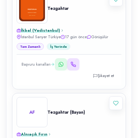
Tezgahtar
İkbal (Vadistanbul)
İstanbul Sarıyer Türkiye
17 gün önce
Görüşülür
Tam Zamanlı
İş Yerinde
Başvuru kanalları
Şikayet et
AF
Tezgahtar (Bayan)
Alnıaçık Fırın