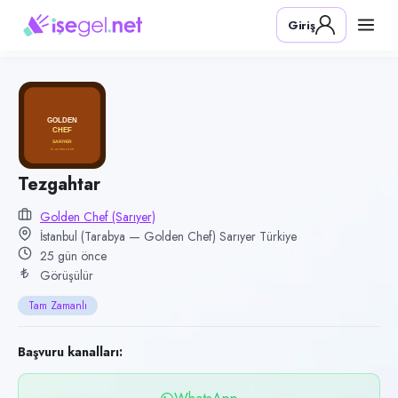
Pozisyon
Giriş
Tezgahtar
Firma
Golden Chef (Sarıyer)
Kategori
Yiyecek & İçecek (Restoran/Cafe)
Konum
Tezgahtar
Sarıyer, İstanbul (Tarabya — Golden Chef)
Golden Chef (Sarıyer)
İstanbul (Tarabya — Golden Chef) Sarıyer Türkiye
Çalışma şekli
25 gün önce
Tam Zamanlı
Görüşülür
Yayın tarihi
Tam Zamanlı
13 Temmuz 2026
Son geçerlilik
Başvuru kanalları:
11 Ekim 2026