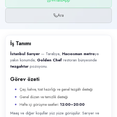
WhatsApp
Başvuru kanalları
WhatsApp, Telefon
Ara
İlan açıklaması
İstanbul Sarıyer — Tarabya, Hacıosman metro ya yakın konumda; Golde
İş Tanımı
İstanbul Sarıyer
— Tarabya,
Hacıosman metro
ya
yakın konumda;
Golden Chef
restoran bünyesinde
tezgahtar
pozisyonu.
Görev özeti
Çay, kahve, tost hazırlığı ve genel tezgâh desteği
Genel düzen ve temizlik desteği
Hafta içi görüşme saatleri:
12:00–20:00
Maaş ve diğer koşullar yüz yüze görüşülür. Sarıyer ve