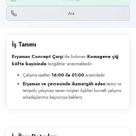
Başvuru kanalları
WhatsApp, Telefon
Ara
İlan açıklaması
Eryaman Concept Çarşı 'da bulunan Komagene çiğ köfte bayisinde tezgâ
İş Tanımı
Eryaman Concept Çarşı
'da bulunan
Komagene çiğ
köfte bayisinde
tezgâhtar aranmaktadır.
Çalışma saatleri
16:00 ile 01:00
arasındadır
Eryaman ve çevresinde ikametgâh eden
temiz ve
tempolu çalışmayı seven müşteri ilişkileri kuvvetli çalışma
arkadaşlarımız başvuruya bekleriz