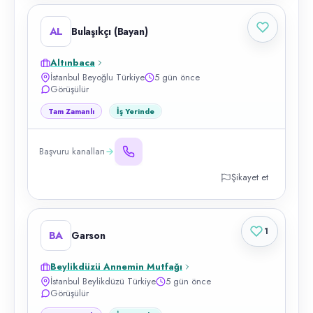
AL
Bulaşıkçı (Bayan)
Altınbaca
İstanbul Beyoğlu Türkiye
5 gün önce
Görüşülür
Tam Zamanlı
İş Yerinde
Başvuru kanalları
Şikayet et
1
BA
Garson
Beylikdüzü Annemin Mutfağı
İstanbul Beylikdüzü Türkiye
5 gün önce
Görüşülür