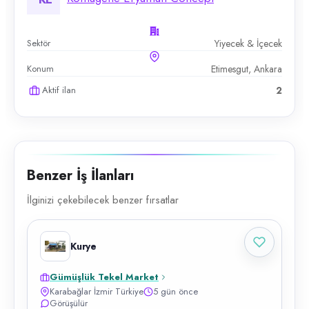
Sektör
Yiyecek & İçecek
Konum
Etimesgut, Ankara
Aktif ilan
2
Benzer İş İlanları
İlginizi çekebilecek benzer fırsatlar
Kurye
Gümüşlük Tekel Market
Karabağlar İzmir Türkiye
5 gün önce
Görüşülür