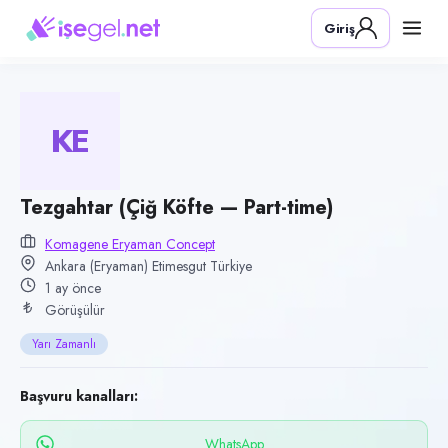
Pozisyon
Giriş
Tezgahtar (Çiğ Köfte — Part-time)
Firma
Komagene Eryaman Concept
KE
Kategori
Yiyecek & İçecek (Restoran/Cafe)
Konum
Tezgahtar (Çiğ Köfte — Part-time)
Etimesgut, Ankara (Eryaman)
Komagene Eryaman Concept
Ankara (Eryaman) Etimesgut Türkiye
Çalışma şekli
1 ay önce
Yarı Zamanlı · Ofis
Görüşülür
Yayın tarihi
Yarı Zamanlı
29 Haziran 2026
Son geçerlilik
Başvuru kanalları:
27 Eylül 2026
WhatsApp