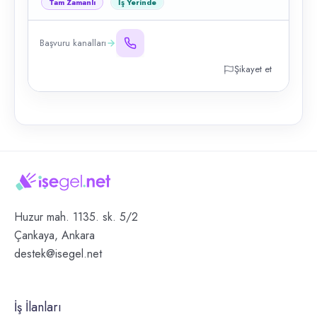
Tam Zamanlı
İş Yerinde
Başvuru kanalları
Şikayet et
Huzur mah. 1135. sk. 5/2
Çankaya, Ankara
destek@isegel.net
İş İlanları