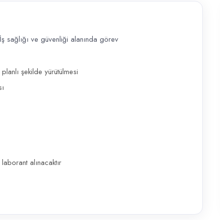
 İş sağlığı ve güvenliği alanında görev
e güvenliği alanında görev alacak deneyimli bir Tıbbi Laborant (Bay) ar
lanlı şekilde yürütülmesi
sı
laborant alınacaktır