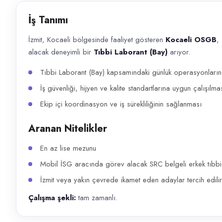
Başvuru kanalları
İş Tanımı
WhatsApp, Telegram, Telefon
İzmit, Kocaeli bölgesinde faaliyet gösteren
Kocaeli OSGB
,
İlan açıklaması
alacak deneyimli bir
Tıbbi Laborant (Bay)
arıyor.
İzmit, Kocaeli bölgesinde faaliyet gösteren Kocaeli OSGB , İş sağlığı v
Tıbbi Laborant (Bay) kapsamındaki günlük operasyonların p
İş güvenliği, hijyen ve kalite standartlarına uygun çalışılma
Ekip içi koordinasyon ve iş sürekliliğinin sağlanması
Aranan Nitelikler
En az lise mezunu
Mobil İSG aracında görev alacak SRC belgeli erkek tıbbi 
İzmit veya yakın çevrede ikamet eden adaylar tercih edilir
Çalışma şekli:
tam zamanlı.