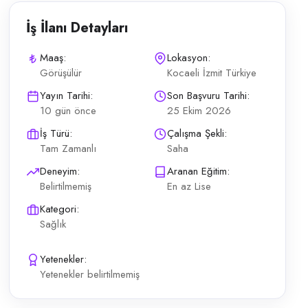
İş İlanı Detayları
Maaş:
Lokasyon:
Görüşülür
Kocaeli İzmit Türkiye
ıyor. Tıbbi Laborant (Bay) kapsamındaki günlük operasyonların planlı şe
Yayın Tarihi:
Son Başvuru Tarihi:
10 gün önce
25 Ekim 2026
İş Türü:
Çalışma Şekli:
Tam Zamanlı
Saha
Deneyim:
Aranan Eğitim:
Belirtilmemiş
En az Lise
Kategori:
Sağlık
Yetenekler:
Yetenekler belirtilmemiş