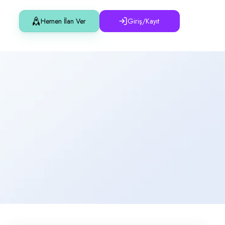
Hemen İlan Ver
Giriş/Kayıt