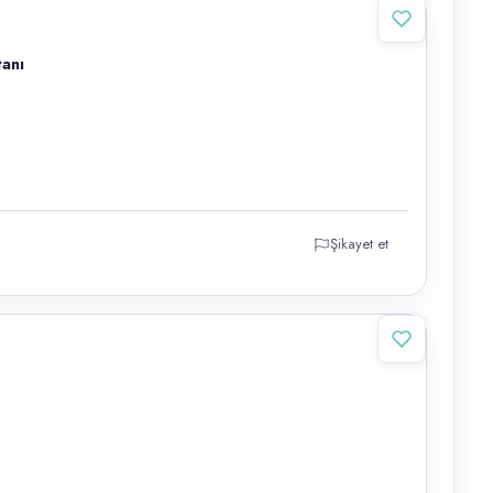
tanı
Şikayet et