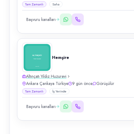
Tam Zamanlı
Saha
Başvuru kanalları
Hemşire
Altınçatı Yıldız Huzurevi
Ankara Çankaya Türkiye
9 gün önce
Görüşülür
Tam Zamanlı
İş Yerinde
Başvuru kanalları