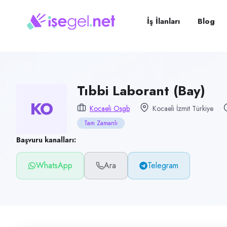
Pozisyon
Tıbbi Laborant (Bay)
İş İlanları
Blog
Firma
Kocaeli OSGB
Kategori
Sağlık
Tıbbi Laborant (Bay)
KO
Konum
Kocaeli Osgb
Kocaeli İzmit Türkiye
İzmit, Kocaeli
Tam Zamanlı
Çalışma şekli
Başvuru kanalları:
Tam Zamanlı
WhatsApp
Ara
Telegram
Yayın tarihi
27 Temmuz 2026
Son geçerlilik
25 Ekim 2026