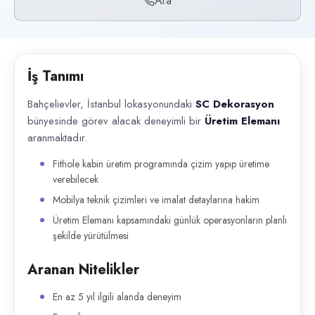
Ara
Başvuru kanalları
Telefon
İlan açıklaması
İş Tanımı
Bahçelievler, İstanbul lokasyonundaki SC Dekorasyon bünyesinde görev 
Bahçelievler, İstanbul lokasyonundaki
SC Dekorasyon
bünyesinde görev alacak deneyimli bir
Üretim Elemanı
aranmaktadır.
Fithole kabin üretim programında çizim yapıp üretime
verebilecek
Mobilya teknik çizimleri ve imalat detaylarına hakim
Üretim Elemanı kapsamındaki günlük operasyonların planlı
şekilde yürütülmesi
Aranan Nitelikler
En az 5 yıl ilgili alanda deneyim