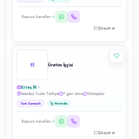
Başvuru kanalları
Şikayet et
Eİ
Üretim İşçisi
Ertaş İK
İstanbul Tuzla Türkiye
7 gün önce
Görüşülür
Tam Zamanlı
İş Yerinde
Başvuru kanalları
Şikayet et