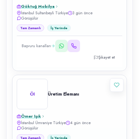
Göktuğ Mobilya
İstanbul Sultanbeyli Türkiye
3 gün önce
Görüşülür
Tam Zamanlı
İş Yerinde
Başvuru kanalları
Şikayet et
ÖI
Üretim Elemanı
Ömer Işık
İstanbul Ümraniye Türkiye
4 gün önce
Görüşülür
Tam Zamanlı
İş Yerinde