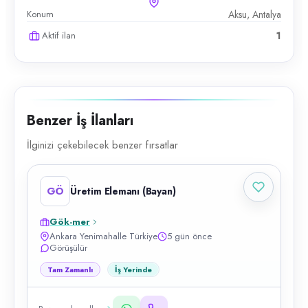
Konum
Aksu, Antalya
Aktif ilan
1
Benzer İş İlanları
İlginizi çekebilecek benzer fırsatlar
GÖ
Üretim Elemanı (Bayan)
Gök-mer
Ankara Yenimahalle Türkiye
5 gün önce
Görüşülür
Tam Zamanlı
İş Yerinde