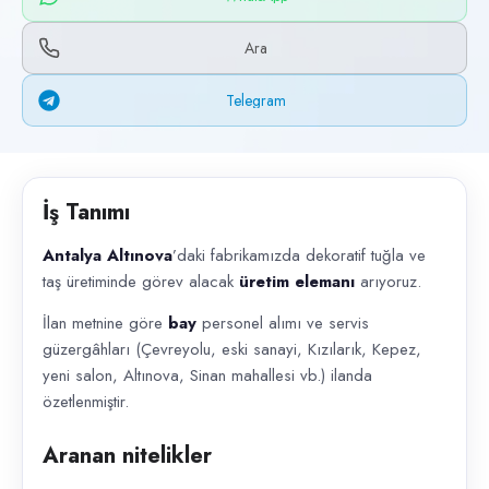
Başvuru kanalları
WhatsApp, Telegram, Telefon
Ara
İlan açıklaması
Telegram
Antalya Altınova ’daki fabrikamızda dekoratif tuğla ve taş üretiminde 
İş Tanımı
Antalya Altınova
’daki fabrikamızda dekoratif tuğla ve
taş üretiminde görev alacak
üretim elemanı
arıyoruz.
İlan metnine göre
bay
personel alımı ve servis
güzergâhları (Çevreyolu, eski sanayi, Kızılarık, Kepez,
yeni salon, Altınova, Sinan mahallesi vb.) ilanda
özetlenmiştir.
Aranan nitelikler