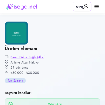
Pozisyon
Giriş
Üretim Elemanı
Firma
Besim Dekor Tuğla (Aksu)
Kategori
Üretim & İmalat
Konum
Üretim Elemanı
Aksu, Antalya
Besim Dekor Tuğla (Aksu)
Antalya Aksu Türkiye
Çalışma şekli
29 gün önce
Tam Zamanlı
₺30.000 - ₺30.000
Yayın tarihi
Tam Zamanlı
10 Temmuz 2026
Son geçerlilik
Başvuru kanalları:
8 Ekim 2026
WhatsApp