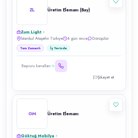
ZL
Üretim Elemanı (Bay)
Zum Light
İstanbul Ataşehir Türkiye
4 gün önce
Görüşülür
Tam Zamanlı
İş Yerinde
Başvuru kanalları
Şikayet et
GM
Üretim Elemanı
Göktuğ Mobilya