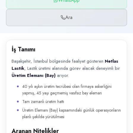
WhatsApp
Başvuru kanalları
WhatsApp, Telefon
Ara
İlan açıklaması
Başakşehir, İstanbul bölgesinde faaliyet gösteren Netlas Lastik , Lasti
İş Tanımı
Başakşehir, İstanbul bölgesinde faaliyet gösteren
Netlas
Lastik
, Lastik üretimi alanında görev alacak deneyimli bir
Üretim Elemanı (Bay)
arıyor.
40 yılı aşkın üretim tecrübesi olan firmaya askerliğini
yapmış, 45 yaşı geçmemiş vasıfsız bay eleman
Tam zamanlı üretim hattı
Üretim Elemanı (Bay) kapsamındaki günlük operasyonların
planlı şekilde yürütülmesi
Aranan Nitelikler