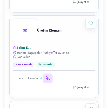
Şikayet et
SK
Üretim Elemanı
Selim K.
İstanbul Başakşehir Türkiye
1 ay önce
Görüşülür
Tam Zamanlı
İş Yerinde
Başvuru kanalları
Şikayet et