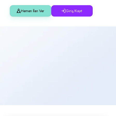
Hemen İlan Ver
Giriş/Kayıt