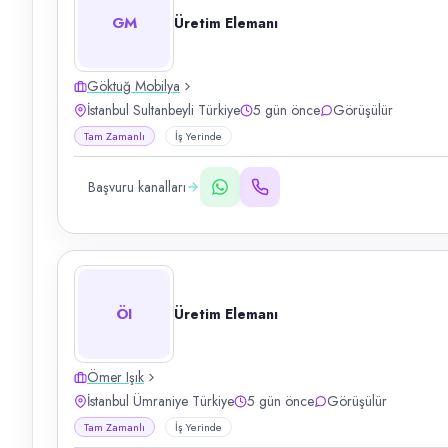
GM
Üretim Elemanı
Göktuğ Mobilya
İstanbul Sultanbeyli Türkiye
5 gün önce
Görüşülür
Tam Zamanlı
İş Yerinde
Başvuru kanalları
ÖI
Üretim Elemanı
Ömer Işık
İstanbul Ümraniye Türkiye
5 gün önce
Görüşülür
Tam Zamanlı
İş Yerinde