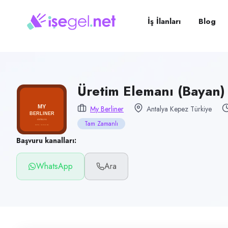
Pozisyon
Üretim Elemanı (Bayan)
İş İlanları
Blog
Firma
My Berliner
Kategori
Üretim & İmalat
Üretim Elemanı (Bayan)
Konum
My Berliner
Antalya Kepez Türkiye
Kepez, Antalya
Tam Zamanlı
Çalışma şekli
Başvuru kanalları:
Tam Zamanlı · Ofis
WhatsApp
Ara
Yayın tarihi
3 Temmuz 2026
Son geçerlilik
1 Ekim 2026