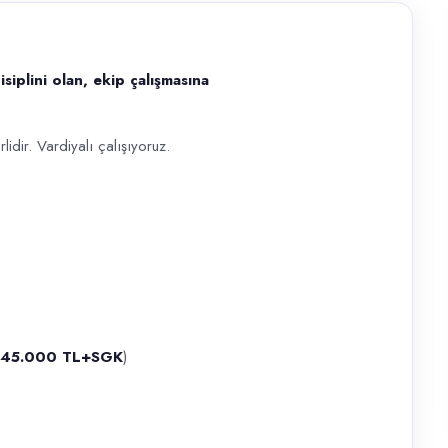
disiplini olan, ekip çalışmasına
an, ekip çalışmasına uyumlu bayan personel arıyoruz. Tecrübe aranmıyo
lidir. Vardiyalı çalışıyoruz.
45.000 TL+SGK
)