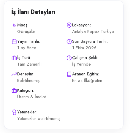
İş İlanı Detayları
Maaş:
Lokasyon:
Görüşülür
Antalya Kepez Türkiye
r; iş bizzat öğretiliyor. Hamura yatkınlık yeterlidir. Vardiyalı çalı
Yayın Tarihi:
Son Başvuru Tarihi:
1 ay önce
1 Ekim 2026
İş Türü:
Çalışma Şekli:
Tam Zamanlı
İş Yerinde
Deneyim:
Aranan Eğitim:
Belirtilmemiş
En az İlköğretim
Kategori:
Üretim & İmalat
Yetenekler:
Yetenekler belirtilmemiş