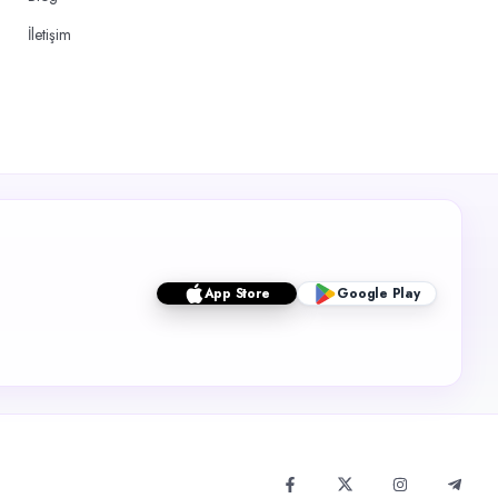
İletişim
App Store
Google Play