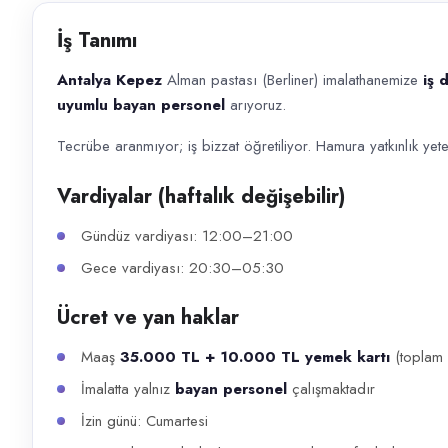
Başvuru kanalları
İş Tanımı
WhatsApp, Telefon
Antalya Kepez
Alman pastası (Berliner) imalathanemize
iş 
İlan açıklaması
uyumlu bayan personel
arıyoruz.
Antalya Kepez Alman pastası (Berliner) imalathanemize iş disiplini ol
Tecrübe aranmıyor; iş bizzat öğretiliyor. Hamura yatkınlık yeter
Vardiyalar (haftalık değişebilir)
Gündüz vardiyası: 12:00–21:00
Gece vardiyası: 20:30–05:30
Ücret ve yan haklar
Maaş
35.000 TL + 10.000 TL yemek kartı
(toplam
İmalatta yalnız
bayan personel
çalışmaktadır
İzin günü: Cumartesi