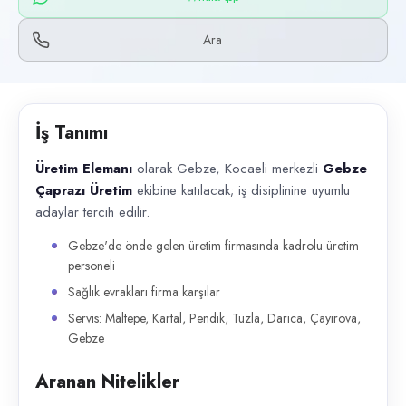
Başvuru kanalları
WhatsApp, Telefon
Ara
İlan açıklaması
Üretim Elemanı olarak Gebze, Kocaeli merkezli Gebze Çaprazı Üretim eki
İş Tanımı
Üretim Elemanı
olarak Gebze, Kocaeli merkezli
Gebze
Çaprazı Üretim
ekibine katılacak; iş disiplinine uyumlu
adaylar tercih edilir.
Gebze'de önde gelen üretim firmasında kadrolu üretim
personeli
Sağlık evrakları firma karşılar
Servis: Maltepe, Kartal, Pendik, Tuzla, Darıca, Çayırova,
Gebze
Aranan Nitelikler