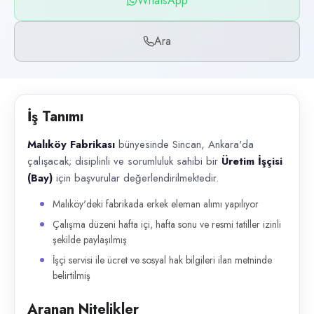
WhatsApp
Başvuru kanalları
WhatsApp, Telefon
Ara
İlan açıklaması
Malıköy Fabrikası bünyesinde Sincan, Ankara'da çalışacak; disiplinli ve s
İş Tanımı
Malıköy Fabrikası
bünyesinde Sincan, Ankara'da
çalışacak; disiplinli ve sorumluluk sahibi bir
Üretim İşçisi
(Bay)
için başvurular değerlendirilmektedir.
Malıköy'deki fabrikada erkek eleman alımı yapılıyor
Çalışma düzeni hafta içi, hafta sonu ve resmi tatiller izinli
şekilde paylaşılmış
İşçi servisi ile ücret ve sosyal hak bilgileri ilan metninde
belirtilmiş
Aranan Nitelikler