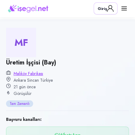
Pozisyon
Giriş
Üretim İşçisi (Bay)
Firma
Malıköy Fabrikası
MF
Kategori
Üretim & İmalat
Konum
Üretim İşçisi (Bay)
Sincan, Ankara
Malıköy Fabrikası
Ankara Sincan Türkiye
Çalışma şekli
21 gün önce
Tam Zamanlı · Ofis
Görüşülür
Yayın tarihi
Tam Zamanlı
17 Temmuz 2026
Son geçerlilik
Başvuru kanalları:
15 Ekim 2026