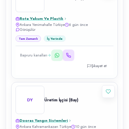
Rota Vakum Ve Plastik
Ankara Yenimahalle Türkiye
6 gün önce
Görüşülür
Tam Zamanlı
İş Yerinde
Başvuru kanalları
Şikayet et
DY
Üretim İşçisi (Bay)
Dooras Yangın Sistemleri
Ankara Kahramankazan Türkiye
10 gün önce