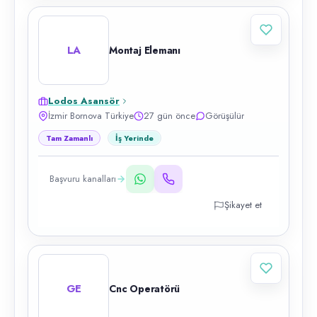
LA
Montaj Elemanı
Lodos Asansör
İzmir Bornova Türkiye
27 gün önce
Görüşülür
Tam Zamanlı
İş Yerinde
Başvuru kanalları
Şikayet et
GE
Cnc Operatörü