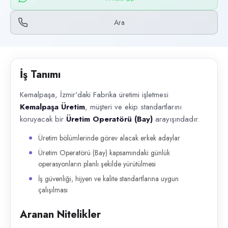
Başvuru kanalları
WhatsApp, Telefon
Ara
İlan açıklaması
Kemalpaşa, İzmir'daki Fabrika üretimi işletmesi Kemalpaşa Üretim , müş
İş Tanımı
Kemalpaşa, İzmir'daki Fabrika üretimi işletmesi
Kemalpaşa Üretim
, müşteri ve ekip standartlarını
koruyacak bir
Üretim Operatörü (Bay)
arayışındadır.
Üretim bölümlerinde görev alacak erkek adaylar
Üretim Operatörü (Bay) kapsamındaki günlük
operasyonların planlı şekilde yürütülmesi
İş güvenliği, hijyen ve kalite standartlarına uygun
çalışılması
Aranan Nitelikler