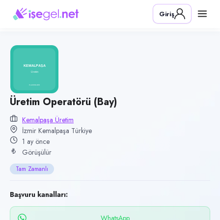
Pozisyon
Giriş
Üretim Operatörü (Bay)
Firma
Kemalpaşa Üretim
Kategori
Üretim & İmalat
Konum
Üretim Operatörü (Bay)
Kemalpaşa, İzmir
Kemalpaşa Üretim
İzmir Kemalpaşa Türkiye
Çalışma şekli
1 ay önce
Tam Zamanlı · Ofis
Görüşülür
Yayın tarihi
Tam Zamanlı
29 Haziran 2026
Son geçerlilik
Başvuru kanalları:
27 Eylül 2026
WhatsApp