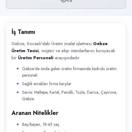
Ara
Başvuru kanalları
Telefon
İlan açıklaması
İş Tanımı
Gebze, Kocaeli'daki Üretim imalat işletmesi Gebze Üretim Tesisi , müşt
Gebze, Kocaeli'daki Üretim imalat işletmesi
Gebze
Üretim Tesisi
, müşteri ve ekip standartlarını koruyacak
bir
Üretim Personeli
arayışındadır.
Gebze'de önde gelen üretim firmasında kadrolu üretim
personeli
Sağlık evrakları firma karşılar
Servis: Maltepe, Kartal, Pendik, Tuzla, Darıca, Çayırova,
Gebze
Aranan Nitelikler
Bay/bayan, 18-45 yaş