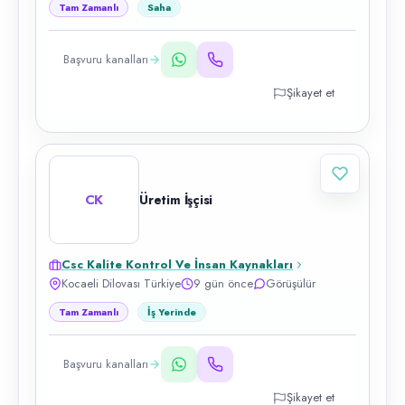
Tam Zamanlı
Saha
Başvuru kanalları
Şikayet et
CK
Üretim İşçisi
Csc Kalite Kontrol Ve İnsan Kaynakları
Kocaeli Dilovası Türkiye
9 gün önce
Görüşülür
Tam Zamanlı
İş Yerinde
Başvuru kanalları
Şikayet et