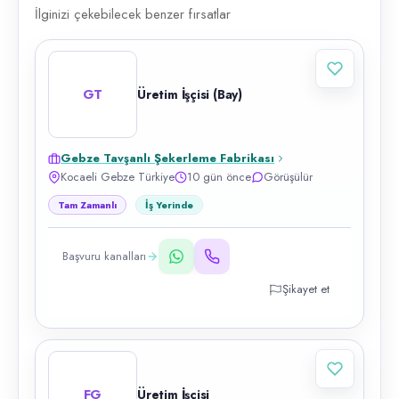
İlginizi çekebilecek benzer fırsatlar
GT
Üretim İşçisi (Bay)
Gebze Tavşanlı Şekerleme Fabrikası
Kocaeli Gebze Türkiye
10 gün önce
Görüşülür
Tam Zamanlı
İş Yerinde
Başvuru kanalları
Şikayet et
FG
Üretim İşçisi