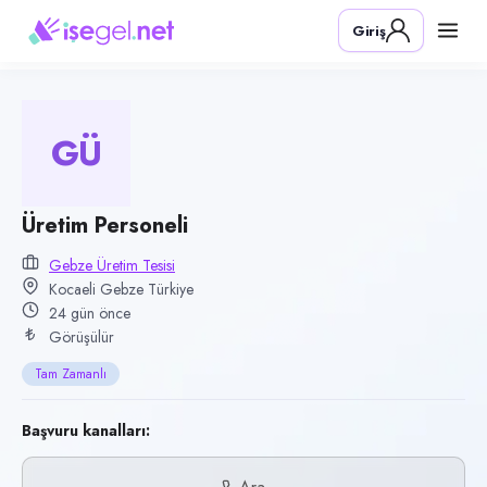
Pozisyon
Giriş
Üretim Personeli
Firma
Gebze Üretim Tesisi
GÜ
Kategori
Üretim & İmalat
Konum
Üretim Personeli
Gebze, Kocaeli
Gebze Üretim Tesisi
Kocaeli Gebze Türkiye
Çalışma şekli
24 gün önce
Tam Zamanlı · Ofis
Görüşülür
Yayın tarihi
Tam Zamanlı
14 Temmuz 2026
Son geçerlilik
Başvuru kanalları:
12 Ekim 2026