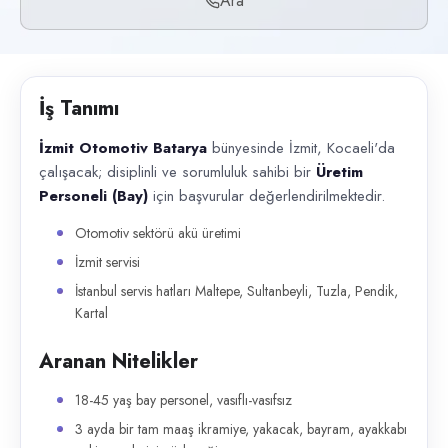
Ara
Başvuru kanalları
Telefon
İlan açıklaması
İş Tanımı
İzmit Otomotiv Batarya bünyesinde İzmit, Kocaeli'da çalışacak; disiplinl
İzmit Otomotiv Batarya
bünyesinde İzmit, Kocaeli'da
çalışacak; disiplinli ve sorumluluk sahibi bir
Üretim
Personeli (Bay)
için başvurular değerlendirilmektedir.
Otomotiv sektörü akü üretimi
İzmit servisi
İstanbul servis hatları Maltepe, Sultanbeyli, Tuzla, Pendik,
Kartal
Aranan Nitelikler
18-45 yaş bay personel, vasıflı-vasıfsız
3 ayda bir tam maaş ikramiye, yakacak, bayram, ayakkabı