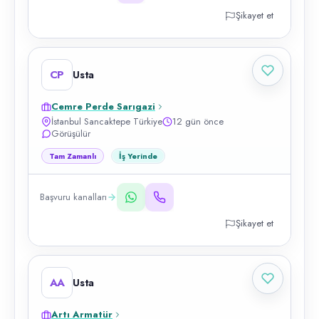
Şikayet et
CP
Usta
Cemre Perde Sarıgazi
İstanbul Sancaktepe Türkiye
12 gün önce
Görüşülür
Tam Zamanlı
İş Yerinde
Başvuru kanalları
Şikayet et
AA
Usta
Artı Armatür