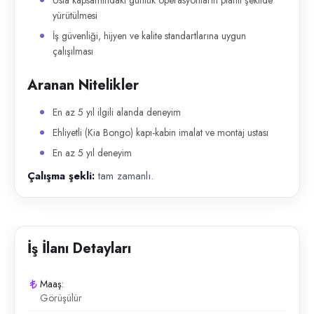
Usta kapsamındaki günlük operasyonların planlı şekilde
yürütülmesi
İş güvenliği, hijyen ve kalite standartlarına uygun
çalışılması
Aranan Nitelikler
En az 5 yıl ilgili alanda deneyim
Ehliyetli (Kia Bongo) kapı-kabin imalat ve montaj ustası
En az 5 yıl deneyim
Çalışma şekli:
tam zamanlı.
İş İlanı Detayları
Maaş:
Görüşülür