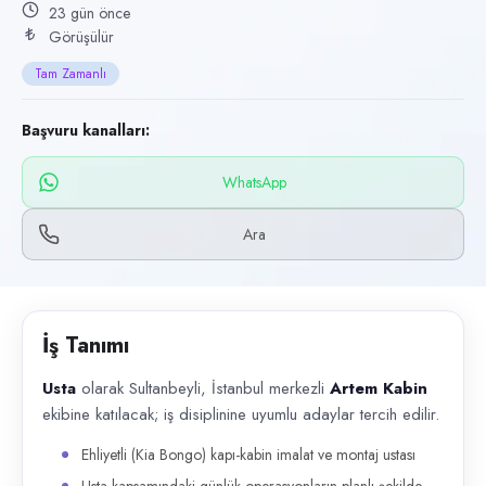
Başvuru kanalları
23 gün önce
Görüşülür
WhatsApp, Telefon
Tam Zamanlı
İlan açıklaması
Usta olarak Sultanbeyli, İstanbul merkezli Artem Kabin ekibine katılacak;
Başvuru kanalları:
WhatsApp
Ara
İş Tanımı
Usta
olarak Sultanbeyli, İstanbul merkezli
Artem Kabin
ekibine katılacak; iş disiplinine uyumlu adaylar tercih edilir.
Ehliyetli (Kia Bongo) kapı-kabin imalat ve montaj ustası