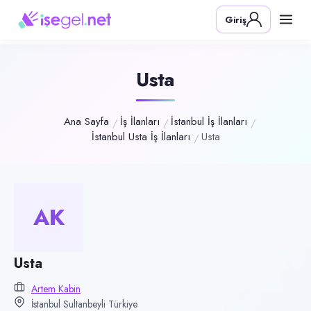
Pozisyon
Giriş
Usta
Firma
Artem Kabin
Usta
Kategori
Üretim & İmalat
Ana Sayfa
İş İlanları
İstanbul İş İlanları
İstanbul Usta İş İlanları
Usta
Konum
Sultanbeyli, İstanbul
Çalışma şekli
Tam Zamanlı
AK
Yayın tarihi
17 Temmuz 2026
Usta
Son geçerlilik
Artem Kabin
15 Ekim 2026
İstanbul Sultanbeyli Türkiye