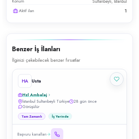
Konum
Sultanbeyli, İstanbul
Aktif ilan
1
Benzer İş İlanları
İlginizi çekebilecek benzer fırsatlar
HA
Usta
Hzl Ambalaj
İstanbul Sultanbeyli Türkiye
28 gün önce
Görüşülür
Tam Zamanlı
İş Yerinde
Başvuru kanalları