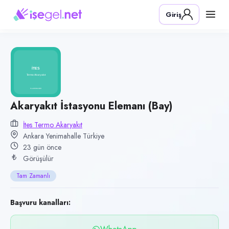
Pozisyon
Giriş
Akaryakıt İstasyonu Elemanı (Bay)
Firma
İTES Termo Akaryakıt
Kategori
Perakende & Mağazacılık
Konum
Akaryakıt İstasyonu Elemanı (Bay)
Yenimahalle, Ankara
İtes Termo Akaryakıt
Ankara Yenimahalle Türkiye
Çalışma şekli
23 gün önce
Tam Zamanlı
Görüşülür
Yayın tarihi
Tam Zamanlı
15 Temmuz 2026
Son geçerlilik
Başvuru kanalları:
13 Ekim 2026