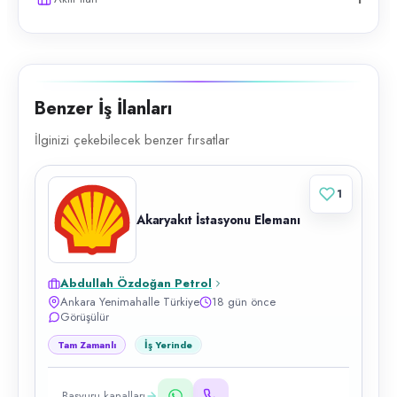
Benzer İş İlanları
İlginizi çekebilecek benzer fırsatlar
1
Akaryakıt İstasyonu Elemanı
Abdullah Özdoğan Petrol
Ankara Yenimahalle Türkiye
18 gün önce
Görüşülür
Tam Zamanlı
İş Yerinde
Başvuru kanalları