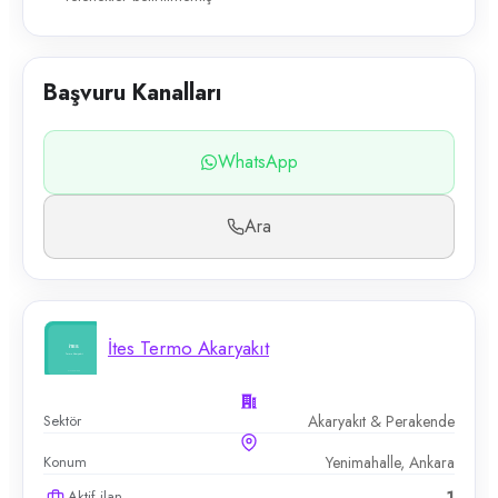
Başvuru Kanalları
WhatsApp
Ara
İtes Termo Akaryakıt
Sektör
Akaryakıt & Perakende
Konum
Yenimahalle, Ankara
Aktif ilan
1