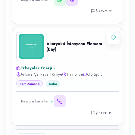
Şikayet et
Akaryakıt İstasyonu Elemanı
(Bay)
Erkayalar Enerji
Ankara Çankaya Türkiye
1 ay önce
Görüşülür
Tam Zamanlı
Saha
Başvuru kanalları
Şikayet et