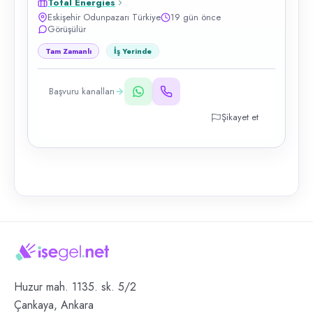
Total Energies
Eskişehir Odunpazarı Türkiye
19 gün önce
Görüşülür
Tam Zamanlı
İş Yerinde
Başvuru kanalları
Şikayet et
Huzur mah. 1135. sk. 5/2
Çankaya, Ankara