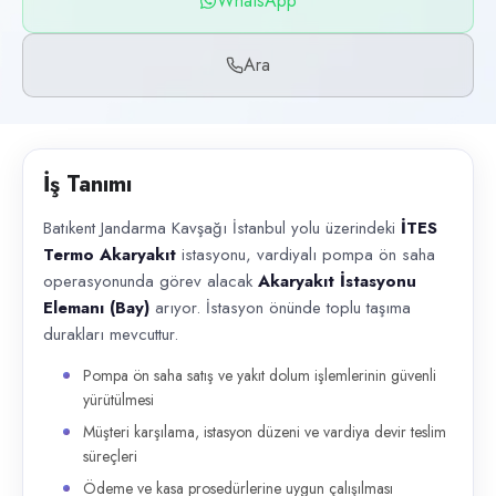
WhatsApp
Başvuru kanalları
WhatsApp, Telefon
Ara
İlan açıklaması
Batıkent Jandarma Kavşağı İstanbul yolu üzerindeki İTES Termo Akaryak
İş Tanımı
Batıkent Jandarma Kavşağı İstanbul yolu üzerindeki
İTES
Termo Akaryakıt
istasyonu, vardiyalı pompa ön saha
operasyonunda görev alacak
Akaryakıt İstasyonu
Elemanı (Bay)
arıyor. İstasyon önünde toplu taşıma
durakları mevcuttur.
Pompa ön saha satış ve yakıt dolum işlemlerinin güvenli
yürütülmesi
Müşteri karşılama, istasyon düzeni ve vardiya devir teslim
süreçleri
Ödeme ve kasa prosedürlerine uygun çalışılması