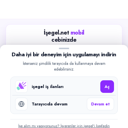
İşegel.net
mobil
cebinizde
Güncel iş ilanlarını takip edin, işverenlerle hızlıca
Daha iyi bir deneyim için uygulamayı indirin
iletişime geçin.
İsterseniz şimdilik tarayıcıda da kullanmaya devam
App Store
Google Play
edebilirsiniz.
işegel iş ilanları
Aç
Tarayıcıda devam
Devam et
©
2026
işegel.net. Tüm hakları saklıdır.
işegel.net bir ilan yayın platformudur; iş bulma aracılığı veya işe
yerleştirme faaliyeti yapmaz.
İşe alım mı yapıyorsunuz? İşverenler için işegel'i keşfedin